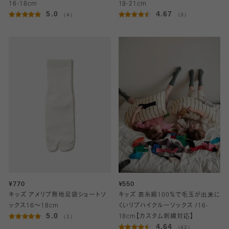
16-18cm
19-21cm
5.0
4.67
（4）
（3）
¥770
¥550
キッズ アメリブ無地足袋ショートソ
キッズ 表糸綿100％で毛玉が出来に
ックス16～18cm
くいリブハイクルーソックス /16-
5.0
（1）
18cm【カスタム刺繍対応】
4.64
（42）