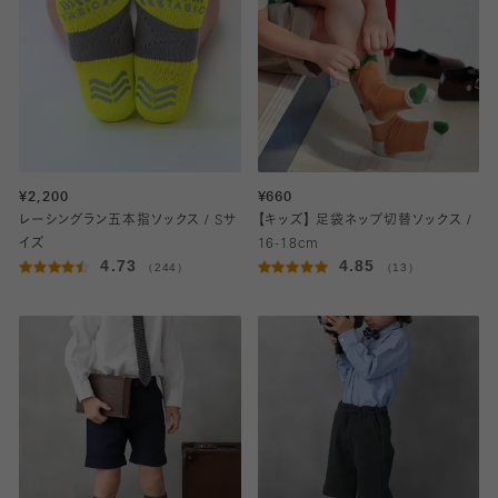
¥2,200
¥660
レーシングラン五本指ソックス / Sサ
【キッズ】 足袋ネップ切替ソックス /
イズ
16-18cm
4.73
4.85
（244）
（13）