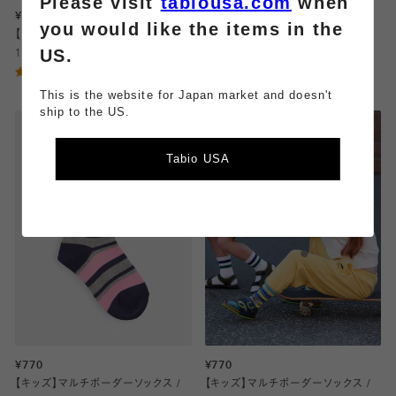
Please visit
tabiousa.com
when
¥880
¥880
you would like the items in the
【キッズ】ベタハイソックス / 16-
【キッズ 】ベタハイソックス / 19-
US.
18cm
21cm
3.0
4.0
（1）
（4）
This is the website for Japan market and doesn't
ship to the US.
Tabio USA
¥770
¥770
【キッズ】マルチボーダーソックス /
【キッズ】マルチボーダーソックス /