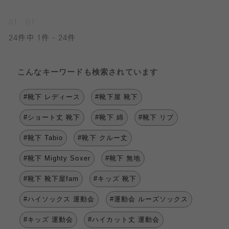
01
01
24件中 1件 - 24件
こんなキーワードも検索されています
#靴下 レディース
#靴下屋 靴下
#ショート丈 靴下
#靴下 綿
#靴下 リブ
#靴下 Tabio
#靴下 クルー丈
#靴下 Mighty Soxer
#靴下 無地
#靴下 靴下屋fam
#キッズ 靴下
#ハイソックス 運動会
#運動会 ルーズソックス
#キッズ 運動会
#ハイカット丈 運動会