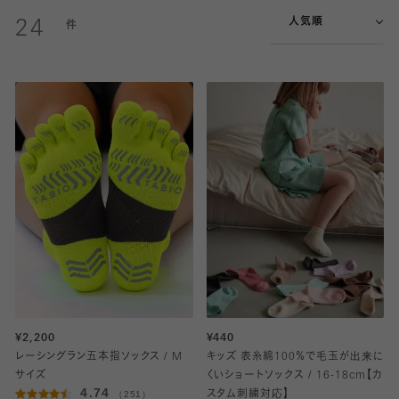
人気順
24
¥2,200
¥440
レーシングラン五本指ソックス / M
キッズ 表糸綿100％で毛玉が出来に
サイズ
くいショートソックス / 16-18cm【カ
4.74
（251）
スタム刺繍対応】