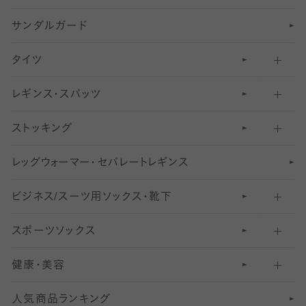
サンダルガード
足袋ソックス・靴下
フットカバー・カバーソックス（深め）
タイツ
無地・プレーンソックス・靴下
フットカバー・カバーソックス（ふつう）
レギンス・スパッツ
柄ソックス・靴下
フットカバー・カバーソックス（浅め）
30
デニール以下のタイツ（薄手タイツ）
ストッキング
スニーカー（くるぶし）用ソックス
31
柄レギンス
〜40デニールタイツ
レ
ッ
アンクル・ショートソックス（くるぶし上）
41
無地レギンス
伝線しにくいストッキング
グ
ウ
〜60デニールタイツ
ォ
ー
マ
ー
・
セ
パレー
ト
レ
ギン
ス
ビジネス/スーツ用
クルーソックス（ふくらはぎ下）
61
レギンスパンツ（レギパン）
ショートストッキング
〜80デニールタイツ
ソックス・靴下
スポーツソックス
ハイソックス
81
マタニティレギンス
結婚式用ストッキング
匠シリーズ
〜110デニールタイツ
健康・美容
オーバーニー・ニーハイソックス
111
5
美脚ストッキング
フレッシャーズ向けソックス・靴下
ランニングソックス・靴下
分丈
〜210デニールタイツ
レギンス
人気商品ランキング
211
6
オールスルーストッキング
冠婚葬祭向けソックス・靴下
ゴルフソックス・靴下
インナーソックス
分丈レギンス
デニールタイツ以上（防寒・厚手タイツ）