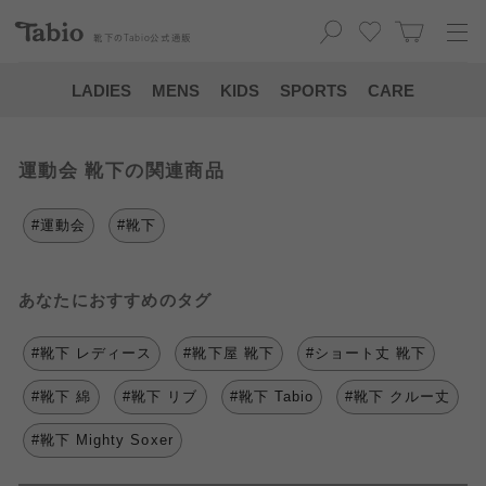
靴下の
Tabio
公式通販
LADIES
MENS
KIDS
SPORTS
CARE
運動会 靴下の関連商品
#運動会
#靴下
あなたにおすすめのタグ
#靴下 レディース
#靴下屋 靴下
#ショート丈 靴下
#靴下 綿
#靴下 リブ
#靴下 Tabio
#靴下 クルー丈
#靴下 Mighty Soxer