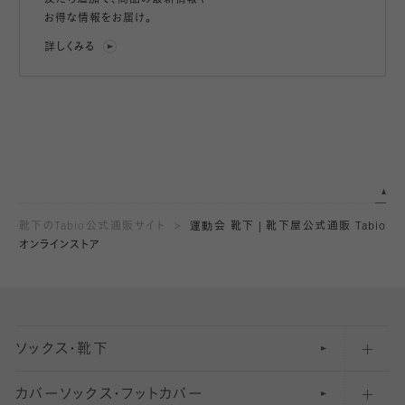
友だち追加で、
商品の最新情報や
お得な情報をお届け。
詳しくみる
靴下のTabio公式通販サイト
運動会 靴下 | 靴下屋公式通販 Tabio
オンラインストア
ソックス・靴下
カバーソックス・フットカバー
五本指ソックス・靴下