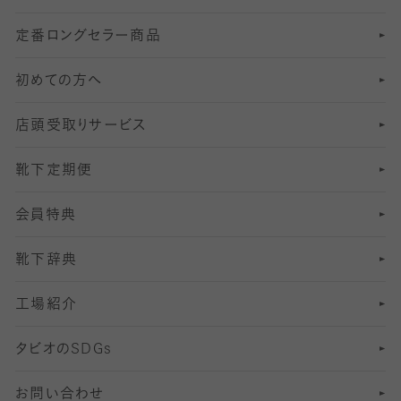
定番ロングセラー商品
7
スーツカジュアルソックス・靴下
サッカー・フットサル用ソックス
加圧・着圧ソックス
分丈
レギンス
初めての方へ
8
ロングホーズ
ヨガソックス・靴下
冷えとり靴下
分丈
レギンス
店頭受取りサービス
10
スポーツ用レッグウォーマー
着圧・加圧タイツ
分丈
レギンス
靴下定期便
12
SS
むくみ対策
分丈レギンス
サイズ（21～23cm）
会員特典
13
S
足の疲れ対策
サイズ（22～25cm）
分丈レギンス
靴下辞典
M
足の臭い対策
サイズ（25～27cm）
工場紹介
L
冷え対策
サイズ（27～29cm）
タビオの
SDGs
靴ずれ対策
お問い合わせ
快適な睡眠対策