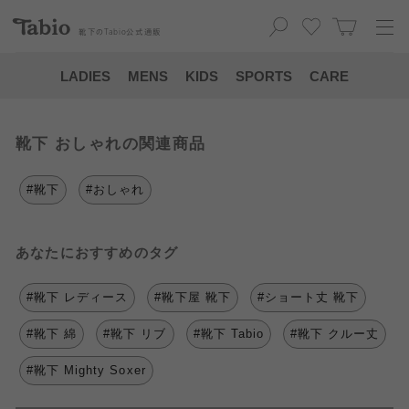
靴下の
Tabio
公式通販
LADIES
MENS
KIDS
SPORTS
CARE
靴下 おしゃれの関連商品
#靴下
#おしゃれ
あなたにおすすめのタグ
#靴下 レディース
#靴下屋 靴下
#ショート丈 靴下
#靴下 綿
#靴下 リブ
#靴下 Tabio
#靴下 クルー丈
#靴下 Mighty Soxer