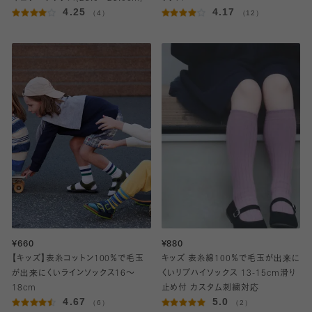
4.25
4.17
（4）
（12）
¥660
¥880
【キッズ】表糸コットン100％で毛玉
キッズ 表糸綿100％で毛玉が出来に
が出来にくいラインソックス16～
くいリブハイソックス 13-15cm滑り
18cm
止め付 カスタム刺繍対応
4.67
5.0
（6）
（2）