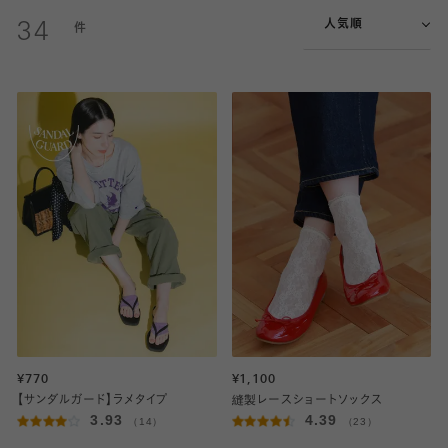
人気順
34
¥770
¥1,100
【サンダルガード】ラメタイプ
縫製レースショートソックス
3.93
4.39
（14）
（23）