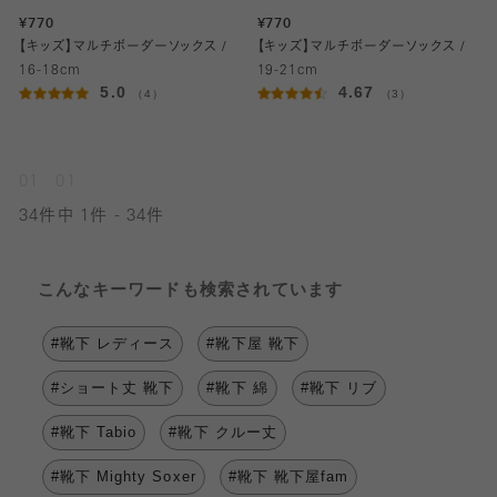
¥770
¥770
【キッズ】マルチボーダーソックス /
【キッズ】マルチボーダーソックス /
16-18cm
19-21cm
5.0
4.67
（4）
（3）
01
01
34件中 1件 - 34件
こんなキーワードも検索されています
#靴下 レディース
#靴下屋 靴下
#ショート丈 靴下
#靴下 綿
#靴下 リブ
#靴下 Tabio
#靴下 クルー丈
#靴下 Mighty Soxer
#靴下 靴下屋fam