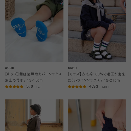
¥990
¥660
【キッズ】無縫製無地カバーソックス
【キッズ】表糸綿100％で毛玉が出来
滑止め付き / 13-15cm
にくいラインソックス / 19-21cm
5.0
4.93
（1）
（28）