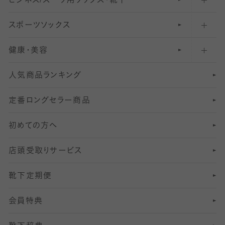
ビジネス/スーツ用
クルーソックス（ふくらはぎ下）
61
レギンスパンツ（レギパン）
ショートストッキング
〜80デニールタイツ
ソックス・靴下
スポーツソックス
ハイソックス
81
マタニティレギンス
結婚式用ストッキング
匠シリーズ
〜110デニールタイツ
健康・美容
オーバーニー・ニーハイソックス
111
5
美脚ストッキング
フレッシャーズ向けソックス・靴下
ランニングソックス・靴下
分丈
〜210デニールタイツ
レギンス
人気商品ランキング
211
6
オールスルーストッキング
冠婚葬祭向けソックス・靴下
ゴルフソックス・靴下
インナーソックス
分丈レギンス
デニールタイツ以上（防寒・厚手タイツ）
定番ロングセラー商品
7
スーツカジュアルソックス・靴下
サッカー・フットサル用ソックス
加圧・着圧ソックス
分丈
レギンス
初めての方へ
8
ロングホーズ
ヨガソックス・靴下
冷えとり靴下
分丈
レギンス
店頭受取りサービス
10
スポーツ用レッグウォーマー
着圧・加圧タイツ
分丈
レギンス
靴下定期便
12
SS
むくみ対策
分丈レギンス
サイズ（21～23cm）
会員特典
13
S
足の疲れ対策
サイズ（22～25cm）
分丈レギンス