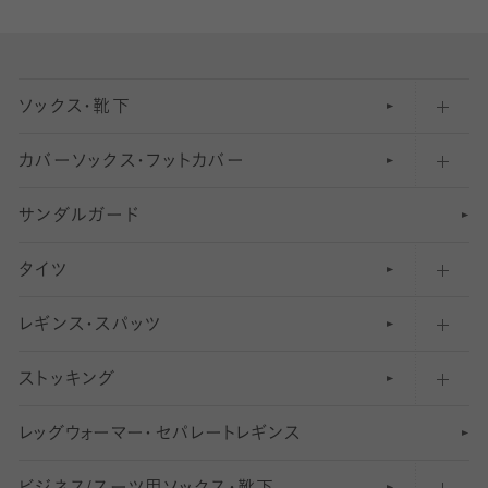
ソックス・靴下
カバーソックス・フットカバー
五本指ソックス・靴下
サンダルガード
足袋ソックス・靴下
フットカバー・カバーソックス（深め）
タイツ
無地・プレーンソックス・靴下
フットカバー・カバーソックス（ふつう）
レギンス・スパッツ
柄ソックス・靴下
フットカバー・カバーソックス（浅め）
30
デニール以下のタイツ（薄手タイツ）
ストッキング
スニーカー（くるぶし）用ソックス
31
柄レギンス
〜40デニールタイツ
レ
ッ
アンクル・ショートソックス（くるぶし上）
41
無地レギンス
伝線しにくいストッキング
グ
ウ
〜60デニールタイツ
ォ
ー
マ
ー
・
セ
パレー
ト
レ
ギン
ス