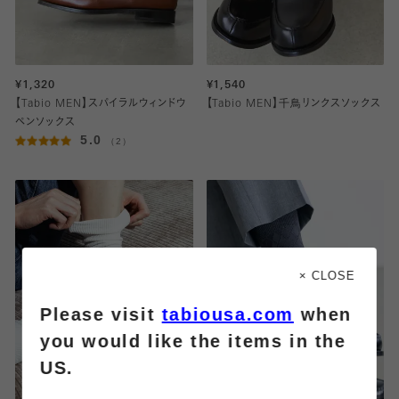
¥1,320
¥1,540
【Tabio MEN】スパイラルウィンドウ
【Tabio MEN】千鳥リンクスソックス
ペンソックス
5.0
（2）
× CLOSE
Please visit
tabiousa.com
when
you would like the items in the
US.