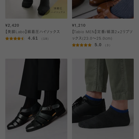
¥2,420
¥1,210
【美脚Labo】綿着圧ハイソックス
【Tabio MEN】定番/綿混2×2リブソ
4.61
（18）
ックス(23.0～25.0cm)
5.0
（3）