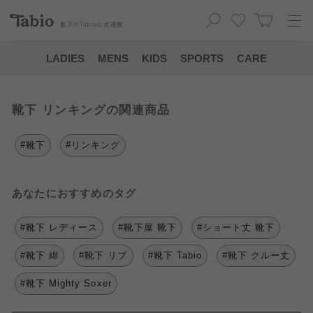
靴下の
Tabio
公式通販
LADIES
MENS
KIDS
SPORTS
CARE
靴下 リンキングの関連商品
#靴下
#リンキング
あなたにおすすめのタグ
#靴下 レディース
#靴下屋 靴下
#ショート丈 靴下
#靴下 綿
#靴下 リブ
#靴下 Tabio
#靴下 クルー丈
#靴下 Mighty Soxer