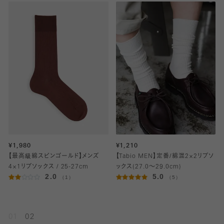
¥1,980
¥1,210
【最高級綿スビンゴールド】メンズ
【Tabio MEN】定番/綿混2×2リブソ
4×1リブソックス / 25-27cm
ックス(27.0～29.0cm)
2.0
5.0
（1）
（5）
01
02