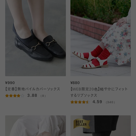
¥990
¥880
【定番】無地パイルカバーソックス
【WEB限定20色】軽やかにフィット
3.88
（8）
するリブソックス
4.59
（340）