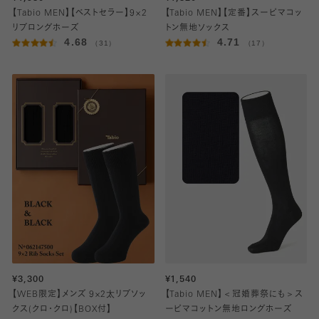
【Tabio MEN】【ベストセラー】9×2
【Tabio MEN】【定番】スーピマコッ
リブロングホーズ
トン無地ソックス
4.68
4.71
（31）
（17）
¥3,300
¥1,540
【WEB限定】メンズ 9×2太リブソッ
【Tabio MEN】＜冠婚葬祭にも＞ス
クス(クロ・クロ)【BOX付】
ーピマコットン無地ロングホーズ