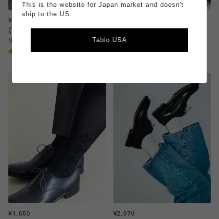
This is the website for Japan market and doesn't
ship to the US.
¥1,100
¥1,210
【Tabio MEN】オーセンティック4×2
【Tabio MEN】NEWリンクス総ダイ
Tabio USA
リブソックス
ヤショート丈ソックス
4.62
（13）
¥1,650
¥2,970