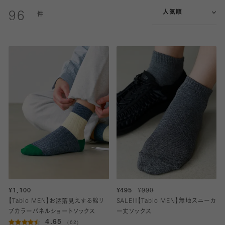
人気順
96
¥1,100
¥495
¥990
【Tabio MEN】お洒落見えする綿リ
SALE!!【Tabio MEN】無地スニーカ
ブカラーパネルショートソックス
ー丈ソックス
4.65
（62）