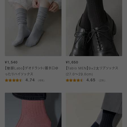
¥1,540
¥1,650
【整脚Labo】デオドラント/履き口ゆ
【Tabio MEN】9×2太リブソックス
ったりハイソックス
(27.0～29.0cm)
4.74
4.65
（69）
（26）