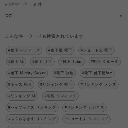
96件中 1件 - 60件
つぎ
こんなキーワードも検索されています
#靴下 レディース
#靴下屋 靴下
#ショート丈 靴下
#靴下 綿
#靴下 リブ
#靴下 Tabio
#靴下 クルー丈
#靴下 Mighty Soxer
#靴下 無地
#靴下 靴下屋fam
#キッズ 靴下
#リンキング 靴下
#リンキング メンズ
#リンキング 綿
#消臭 リンキング
#ハイソックス リンキング
#リンキング ビジネス
#ふくらはぎ丈 リンキング
#ショート丈 リンキング