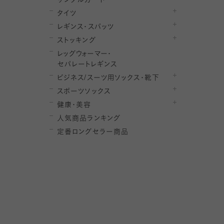
サンダルガード
タイツ
レギンス・スパッツ
ストッキング
レ
ッ
グ
ウ
ォ
ー
マ
ー
・
セ
パレー
ト
レ
ギン
ス
ビジネス/スーツ用
ソックス・靴下
スポーツソックス
健康・美容
人気商品ランキング
定番ロングセラー商品