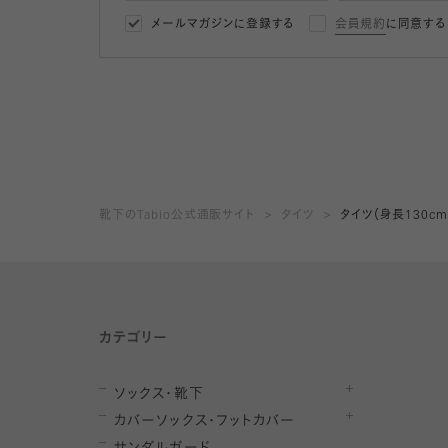
メールマガジンに登録する
会員規約
に同意する
靴下のTabio公式通販サイト
タイツ
タイツ（身長130c
カテゴリー
ソックス・靴下
カバーソックス・フットカバー