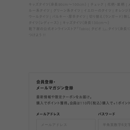
キッズタイツ（身長90cm～100cm）
チェック
花柄・星柄
ルー系タイツ
グリーン系タイツ
イエローのタイツ
オレンジ
ウールタイツ
バルキー・厚手タイツ
切り替え（ランガード）無
タイツ（レディース）
キッズタイツ（身長130cm～）
靴下屋の公式オンラインストア「Tabio( タビオ )」、タイツ
つけよう !!
会員登録・
メールマガジン登録
最新情報や限定クーポンをお届け。
購入でポイント獲得。会員は110円（税込）購入で+1ポイン
メールアドレス
パスワード