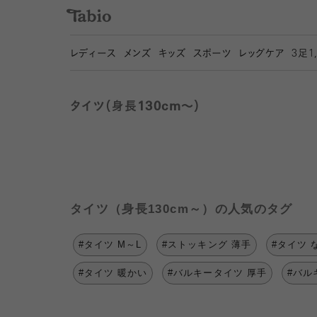
レディース
メンズ
キッズ
スポーツ
レッグケア
3
足1
タイツ（身長130cm～）
タイツ（身長130cm～）の人気のタグ
#タイツ M～L
#ストッキング 薄手
#タイツ 
#タイツ 暖かい
#バルキータイツ 厚手
#バル
メンズ