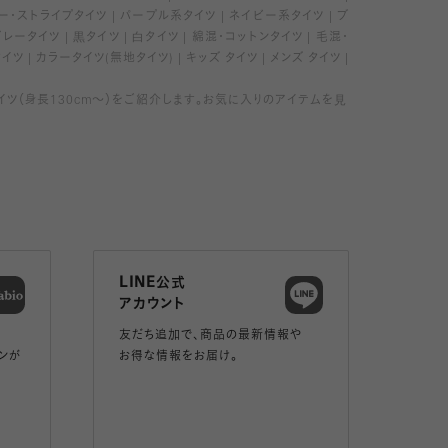
ー・ストライプタイツ
パープル系タイツ
ネイビー系タイツ
ブ
グレータイツ
黒タイツ
白タイツ
綿混・コットンタイツ
毛混・
タイツ
カラータイツ(無地タイツ)
キッズ タイツ
メンズ タイツ
タイツ（身長130cm～）をご紹介します。お気に入りのアイテムを見
LINE公式
アカウント
友だち追加で、
商品の最新情報や
ンが
お得な情報をお届け。