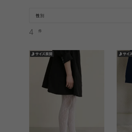
レディース
キッズ・ベビー
性別
4