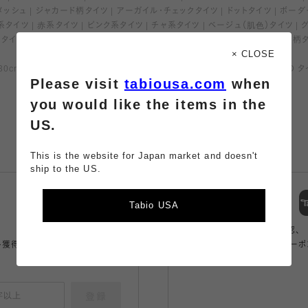
メッシュ
ジャカード柄タイツ
アーガイル・チェックタイツ
ドットタイツ
ボーダ
系タイツ
赤系タイツ
ピンク系タイツ
チャ系タイツ
ベージュ（肌色）タイツ
しタイツ
マタニティタイツ
五本指タイツ
リブタイツ
ラメタイツ
網タイツ
柄
× CLOSE
（身長130cm～）のページへようこそ！最短翌日配送！日本製にこだわった今おすすめの 
Please visit
tabiousa.com
when
you would like the items in the
US.
This is the website for Japan market and doesn't
ship to the US.
スマートフォン
Tabio USA
アプリ
商品の購入、店舗の在庫確認、
ト獲得。
アプリ限定のコンテンツやクーポ
もらえるお得なアプリ。
登録