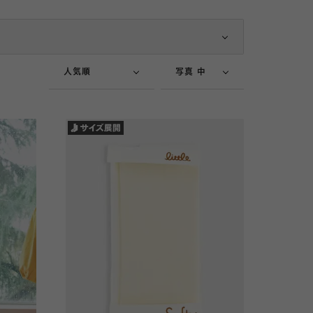
新着順
価格が安い順
写真 中
価格が高い順
写真 大
人気順
写真 中