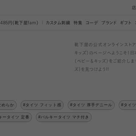
カスタム刺繍
特集
コーデ
ブランド
ギフト
,485円（靴下屋
fam）
靴下屋の公式オンラインストア「T
キッズ）のページへようこそ！日
（ベビー＆キッズ）をご紹介しま
ズ）を見つけよう!!
ソックス
カバーソックス
なめらか
#タイツ フィット感
#タイツ 厚手デニール
#タイツ
パーツソックス
キータイツ 定番
#バルキータイツ マチ付き
タイツ