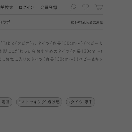
店舗検索
ログイン
会員登録
コラボ
靴下の
Tabio
公式通販
abio（タビオ）」、タイツ（身長130cm～）（ベビー＆
本製にこだわった今おすすめのタイツ（身長130cm～）
す。お気に入りのタイツ（身長130cm～）（ベビー＆キッ
 定番
#ストッキング 透け感
#タイツ 厚手