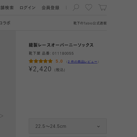
店舗検索
ログイン
会員登録
コラボ
靴下の
Tabio
公式通販
縫製レースオーバーニーソックス
靴下屋 品番:
011180055
5.0
（
2 件の商品レビュー
）
¥
2,420
(税込)
2
3
4
22.5～24.5cm
05 ミルキー
5