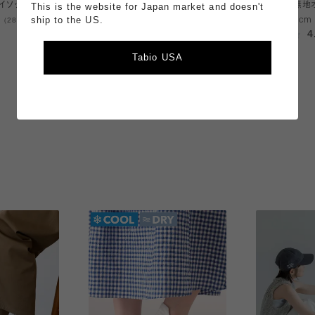
イソックス
【消臭】40デニールオーバーニーソ
【キッズ 】無
This is the website for Japan market and doesn't
ship to the US.
（28）
ックス
ス / 19-21cm
4
消臭
4.22
Tabio USA
（9）