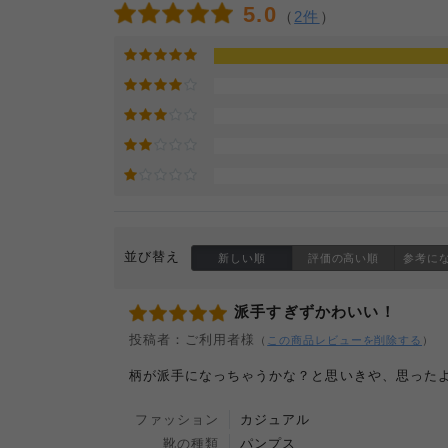
5.0
（
2件
）
並び替え
新しい順
評価の高い順
参考に
派手すぎずかわいい！
投稿者：ご利用者様
（
この商品レビューを削除する
）
柄が派手になっちゃうかな？と思いきや、思った
ファッション
カジュアル
靴の種類
パンプス