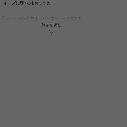
・ルーズに履くのもおすすめ
総レースの膝上丈オーバーニーソックスです。
続きを読む
履き口を幅広のレースでホールドしているので、ずり落
ちにくいです。
ショートボトムスやブーツと合わせたり、少しルーズにし
てハイソックスの丈感で履いても可愛い一足。