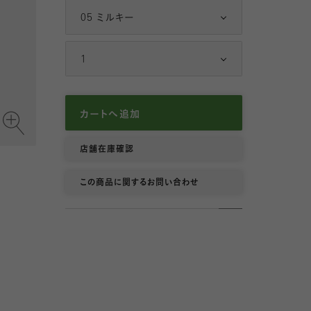
12 クロ
05 ミルキー
6
7
1
8
カートへ追加
9
店舗在庫確認
10
この商品に関するお問い合わせ
11
12
13
14