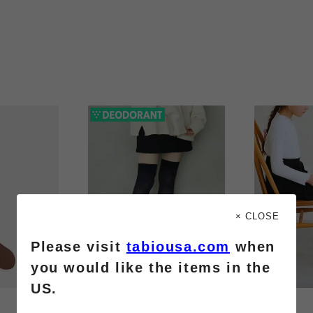
× CLOSE
Please visit
tabiousa.com
when
you would like the items in the
US.
¥990
¥880