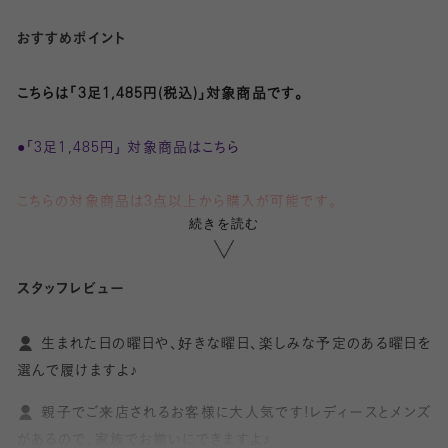
おすすめポイント
こちらは「3足1,485円(税込)」対象商品です。
●「3足1,485円」 対象商品はこちら
こちらの対象商品は3点以上から購入が可能です。
続きを読む
1点、2点ではご購入いただけません。
3点ごとにお値引きが適応されます。
スタッフレビュー
購入手続き画面でお値引きがご確認いただけます。
生まれた日の曜日や、好きな曜日、楽しみな予定のある曜日を
・シンプルなワンポイント刺繍
選んで履けますよ♪
・曜日に合わせて履くのも◎
親子でご来店されるお客様に大人気です!レディースとメンズ
があるので、家族でお揃いにできますよ♪
曜日の英単語の刺繍がかわいいスニーカー丈ソックスです。