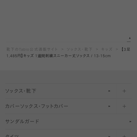
靴下のTabio公式通販サイト
ソックス・靴下
キッズ
【3足
1,485円】キッズ 1週間刺繍スニーカー丈ソックス / 13-15cm
ソックス・靴下
カバーソックス・フットカバー
五本指ソックス・靴下
サンダルガード
足袋ソックス・靴下
フットカバー・カバーソックス（深め）