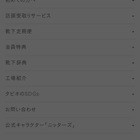
初めての方へ
8
ロングホーズ
ヨガソックス・靴下
冷えとり靴下
分丈
レギンス
店頭受取りサービス
10
スポーツ用レッグウォーマー
着圧・加圧タイツ
分丈
レギンス
靴下定期便
12
SS
むくみ対策
分丈レギンス
サイズ（21～23cm）
会員特典
13
S
足の疲れ対策
サイズ（22～25cm）
分丈レギンス
靴下辞典
M
足の臭い対策
サイズ（25～27cm）
工場紹介
L
冷え対策
サイズ（27～29cm）
タビオの
SDGs
靴ずれ対策
お問い合わせ
快適な睡眠対策
公式キャラクター「ニッターズ」