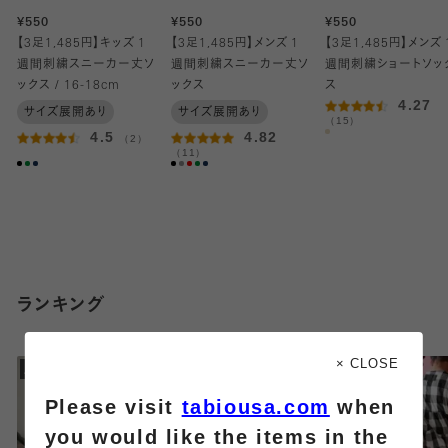
¥550
¥550
¥550
【3足1,485円】キッズ 1
【3足1,485円】メンズ 1
【3足1,485円】メンズ 
週間刺繍スニーカー丈ソ
週間刺繍スニーカー丈ソ
週間刺繍ショートソッ
ックス / 16-18cm
ックス
ス
4.27
サイズ展開あり
サイズ展開あり
（15）
4.5
4.82
（2）
（11）
ランキング
× CLOSE
Please visit
tabiousa.com
when
you would like the items in the