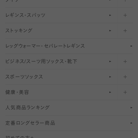
タイツ
無地・プレーンソックス・靴下
フットカバー・カバーソックス（ふつう）
レギンス・スパッツ
柄ソックス・靴下
フットカバー・カバーソックス（浅め）
30
デニール以下のタイツ（薄手タイツ）
ストッキング
スニーカー（くるぶし）用ソックス
31
柄レギンス
〜40デニールタイツ
レ
ッ
アンクル・ショートソックス（くるぶし上）
41
無地レギンス
伝線しにくいストッキング
グ
ウ
〜60デニールタイツ
ォ
ー
マ
ー
・
セ
パレー
ト
レ
ギン
ス
ビジネス/スーツ用
クルーソックス（ふくらはぎ下）
61
レギンスパンツ（レギパン）
ショートストッキング
〜80デニールタイツ
ソックス・靴下
スポーツソックス
ハイソックス
81
マタニティレギンス
結婚式用ストッキング
匠シリーズ
〜110デニールタイツ
健康・美容
オーバーニー・ニーハイソックス
111
5
美脚ストッキング
フレッシャーズ向けソックス・靴下
ランニングソックス・靴下
分丈
〜210デニールタイツ
レギンス
人気商品ランキング
211
6
オールスルーストッキング
冠婚葬祭向けソックス・靴下
ゴルフソックス・靴下
インナーソックス
分丈レギンス
デニールタイツ以上（防寒・厚手タイツ）
定番ロングセラー商品
7
スーツカジュアルソックス・靴下
サッカー・フットサル用ソックス
加圧・着圧ソックス
分丈
レギンス