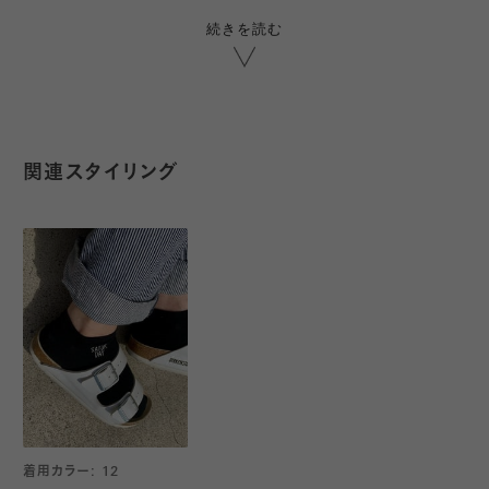
レディース<031121717 1週間刺繍スニーカー用ソックス>
靴下のカラー毎に曜日が違い、7カラーで1週間分が揃います。
続きを読む
メンズ<032120045 メンズ 1週間刺繍スニーカー用ソックス>
しっかりとした生地感です。
※こちらは13-15cmです
※足底に滑り止めはございません
関連スタイリング
◇他サイズはこちら
キッズサイズ(16-18cm)
◇メンズサイズはこちら
メンズサイズ(25-27㎝)
着用カラー: 12