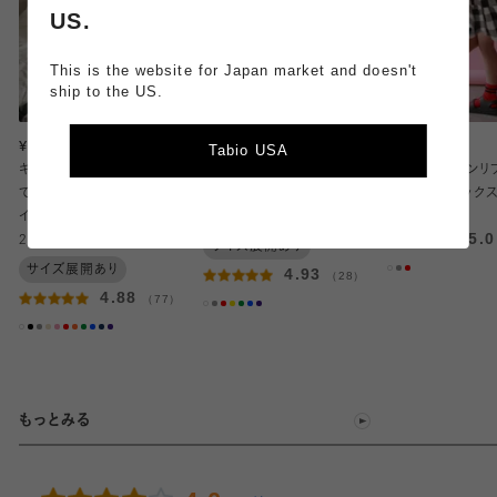
US.
This is the website for Japan market and doesn't
ship to the US.
1
2
¥550～
¥660～
¥440
Tabio USA
キッズ 表糸コットン100%
【キッズ】表糸綿100％で毛
キッズ コットンリ
で毛玉が出来にくい:リブハ
玉が出来にくいラインソック
ンショートソックス /
イクルー丈ソックス / 19-
ス / 19-21cm
21cm
5.
21cm
サイズ展開あり
サイズ展開あり
4.93
（28）
4.88
（77）
もっとみる