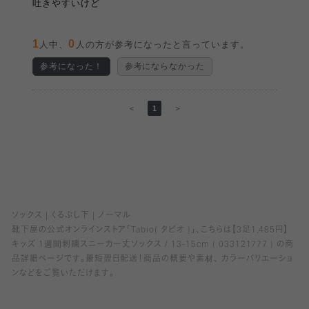
吐きやすいけど
1
0
人中、
人の方が参考になったと言っています。
参考になった！
参考にならなかった
＜
1
＞
ソックス
くるぶし下
ノーマル
靴下屋の公式オンラインストア「Tabio( タビオ )」、こちらは【3足1,485円】
キッズ 1週間刺繍スニーカー丈ソックス / 13-15cm ( 033121777 ) の商
品詳細ページです。最短翌日配送！商品の概要や素材、 カラーバリエーショ
ンなどをご覧いただけます。