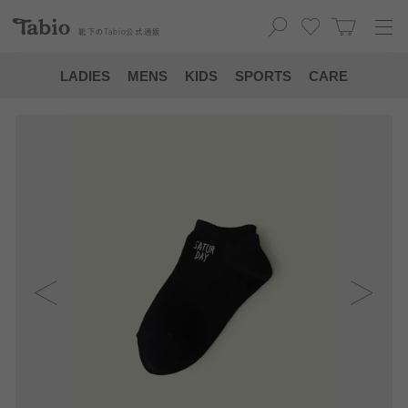
靴下の
Tabio
公式通販
LADIES
MENS
KIDS
SPORTS
CARE