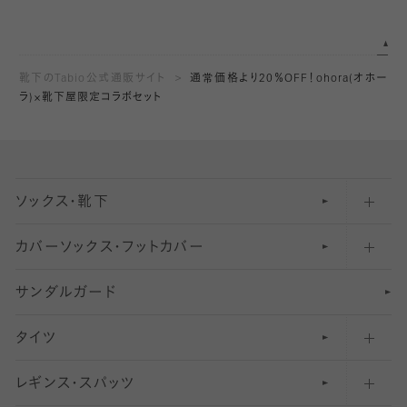
靴下のTabio公式通販サイト
通常価格より20％OFF！ohora(オホー
ラ)×靴下屋限定コラボセット
ソックス・靴下
カバーソックス・フットカバー
五本指ソックス・靴下
サンダルガード
足袋ソックス・靴下
フットカバー・カバーソックス（深め）
タイツ
無地・プレーンソックス・靴下
フットカバー・カバーソックス（ふつう）
レギンス・スパッツ
柄ソックス・靴下
フットカバー・カバーソックス（浅め）
30
デニール以下のタイツ（薄手タイツ）