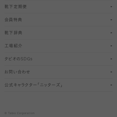
靴下定期便
12
SS
むくみ対策
分丈レギンス
サイズ（21～23cm）
会員特典
13
S
足の疲れ対策
サイズ（22～25cm）
分丈レギンス
靴下辞典
M
足の臭い対策
サイズ（25～27cm）
工場紹介
L
冷え対策
サイズ（27～29cm）
タビオの
SDGs
靴ずれ対策
お問い合わせ
快適な睡眠対策
公式キャラクター「ニッターズ」
© Tabio Corporation