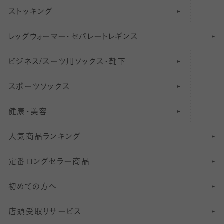
ストッキング
スニーカー（くるぶし）用ソックス
31
柄レギンス
〜40デニールタイツ
レ
ッ
アンクル・ショートソックス（くるぶし上）
41
無地レギンス
伝線しにくいストッキング
グ
ウ
〜60デニールタイツ
ォ
ー
マ
ー
・
セ
パレー
ト
レ
ギン
ス
ビジネス/スーツ用
クルーソックス（ふくらはぎ下）
61
レギンスパンツ（レギパン）
ショートストッキング
〜80デニールタイツ
ソックス・靴下
スポーツソックス
ハイソックス
81
マタニティレギンス
結婚式用ストッキング
匠シリーズ
〜110デニールタイツ
健康・美容
オーバーニー・ニーハイソックス
111
5
美脚ストッキング
フレッシャーズ向けソックス・靴下
ランニングソックス・靴下
分丈
〜210デニールタイツ
レギンス
人気商品ランキング
211
6
オールスルーストッキング
冠婚葬祭向けソックス・靴下
ゴルフソックス・靴下
インナーソックス
分丈レギンス
デニールタイツ以上（防寒・厚手タイツ）
定番ロングセラー商品
7
スーツカジュアルソックス・靴下
サッカー・フットサル用ソックス
加圧・着圧ソックス
分丈
レギンス
初めての方へ
8
ロングホーズ
ヨガソックス・靴下
冷えとり靴下
分丈
レギンス
店頭受取りサービス
10
スポーツ用レッグウォーマー
着圧・加圧タイツ
分丈
レギンス