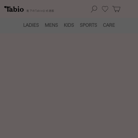
靴下の
Tabio
公式通販
LADIES
MENS
KIDS
SPORTS
CARE