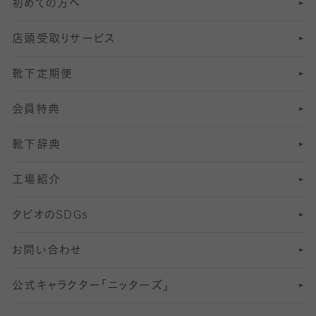
初めての方へ
8
ロングホーズ
ヨガソックス・靴下
冷えとり靴下
分丈
レギンス
店頭受取りサービス
10
スポーツ用レッグウォーマー
着圧・加圧タイツ
分丈
レギンス
靴下定期便
12
SS
むくみ対策
分丈レギンス
サイズ（21～23cm）
会員特典
13
S
足の疲れ対策
サイズ（22～25cm）
分丈レギンス
靴下辞典
M
足の臭い対策
サイズ（25～27cm）
工場紹介
L
冷え対策
サイズ（27～29cm）
タビオの
SDGs
靴ずれ対策
お問い合わせ
快適な睡眠対策
公式キャラクター「ニッターズ」