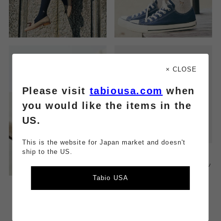
× CLOSE
Please visit
tabiousa.com
when
you would like the items in the
US.
This is the website for Japan market and doesn't
ship to the US.
靴下屋
SALE ミディ | 馬刺繍リブソッ
クス
Tabio USA
￥1,300