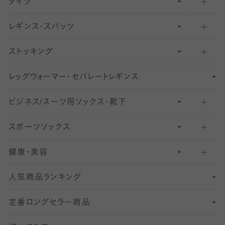
タイツ
無地・プレーンソックス・靴下
フットカバー・カバーソックス（ふつう）
レギンス・スパッツ
柄ソックス・靴下
フットカバー・カバーソックス（浅め）
30
デニール以下のタイツ（薄手タイツ）
ストッキング
スニーカー（くるぶし）用ソックス
31
柄レギンス
〜40デニールタイツ
レ
ッ
アンクル・ショートソックス（くるぶし上）
41
無地レギンス
伝線しにくいストッキング
グ
ウ
〜60デニールタイツ
ォ
ー
マ
ー
・
セ
パレー
ト
レ
ギン
ス
ビジネス/スーツ用
クルーソックス（ふくらはぎ下）
61
レギンスパンツ（レギパン）
ショートストッキング
〜80デニールタイツ
ソックス・靴下
スポーツソックス
ハイソックス
81
マタニティレギンス
結婚式用ストッキング
匠シリーズ
〜110デニールタイツ
健康・美容
オーバーニー・ニーハイソックス
111
5
美脚ストッキング
フレッシャーズ向けソックス・靴下
ランニングソックス・靴下
分丈
〜210デニールタイツ
レギンス
人気商品ランキング
211
6
オールスルーストッキング
冠婚葬祭向けソックス・靴下
ゴルフソックス・靴下
インナーソックス
分丈レギンス
デニールタイツ以上（防寒・厚手タイツ）
定番ロングセラー商品
7
スーツカジュアルソックス・靴下
サッカー・フットサル用ソックス
加圧・着圧ソックス
分丈
レギンス