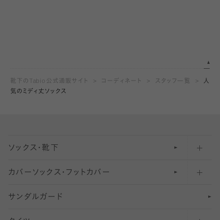
靴下のTabio公式通販サイト
コーディネート
スタッフ一覧
人
気のミディ丈ソックス
ソックス・靴下
カバーソックス・フットカバー
五本指ソックス・靴下
サンダルガード
足袋ソックス・靴下
フットカバー・カバーソックス（深め）