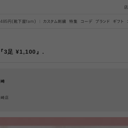
カスタム刺繍
特集
コーデ
ブランド
ギフト
,485円（靴下屋
fam）
足 ¥1,100』.
川崎
川崎店