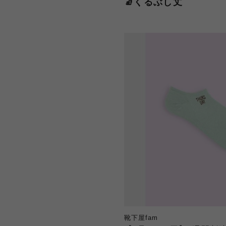
🧦くるぶし丈
靴下屋fam