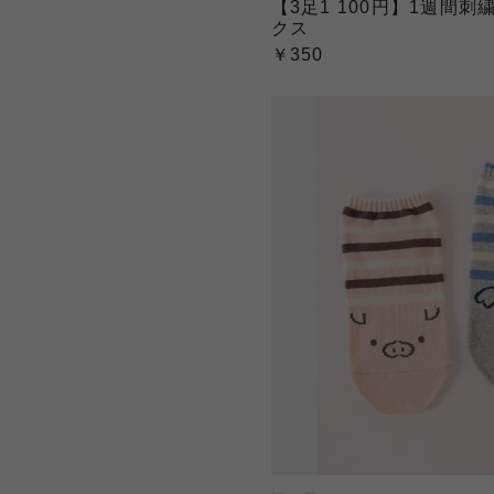
【3足1 100円】1週間
クス
￥350