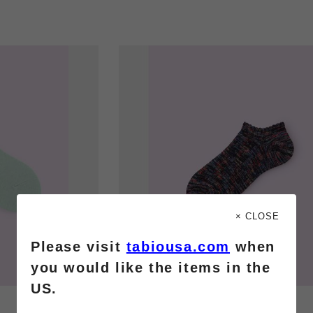
× CLOSE
Please visit
tabiousa.com
when
you would like the items in the
US.
靴下屋fam