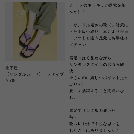
☆ ラメのキラキラが足元を華
やかに！
・サンダル履きの靴ズレ対策に
・汗を吸い取り、素足より快適
・いつもと違う足元にお手軽イ
メチェン
素足っぽく見せながら
サンダルスタイルのお悩み解
靴下屋
決!
【サンダルガード】ラメタイプ
小さいのに嬉しいポイントたっ
￥700
ぷりで、
夏に大活躍すること間違いな
し。
素足でサンダルを履いた
時・・・
靴ズレや汗で不快な思いを
したことはありませんか?