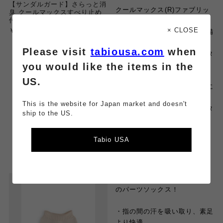
【サンダルガード】さらっと消
クールマックス(R)ファブリッ
臭 クールマックスすべり止め
付トングタイプ
クは
× CLOSE
￥800
吸水速乾性と消臭機能を兼ね備
えており、
Please visit
tabiousa.com
when
ムレやすい夏場のサンダルスタ
イルにおすすめ。
you would like the items in the
US.
脱げにくいよう、小指の内側に
滑り止め付き。
This is the website for Japan market and doesn't
※肌にやさしいノンシリコンタ
ship to the US.
イプ
Tabio USA
☆ 指先があいた指切りタイプ
のパーツソックス！
・指の間の汗を吸い取り、素足
より快適