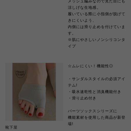
メッシュ編みなので見た目にも
涼しげな生地感。
履いている際に小指側が脱げて
きにくいよう、
内側には滑り止めを付けていま
す。
※肌にやさしいノンシリコンタ
イプ
☆ムレにくい！機能性◎
・サンダルスタイルの必須アイ
テム!
・吸水速乾性と消臭機能付き
・滑り止め付き
パーツソックスシリーズに
機能素材を使用した商品が新登
場!
靴下屋