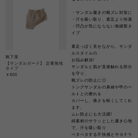
・サンダル履きの靴ズレ対策に
・汗を吸い取り、素足より快適
・凹凸が気にならない無縫製タ
イプ
素足っぽく見せながら、サンダ
ルスタイルの
靴下屋
お悩み解決!
【サンダルガード】 定番無地
サンダルと肌が直接触れる部分
タイプ
を守り、
￥800
靴ズレの防止に◎
トングサンダルの鼻緒や甲のベ
ルトとの擦れを
カバーし、痛さを軽くしてくれ
ます。
ムレ防止にも大活躍!
綿素材のサラッとした履き心地
で、汗を吸い取り
ペタペタする不快感とサヨナラ