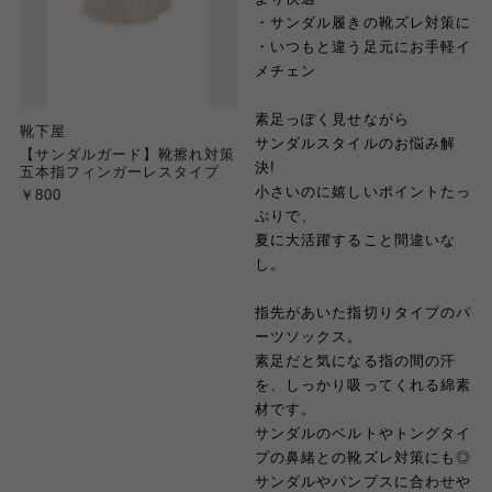
・サンダル履きの靴ズレ対策に
・いつもと違う足元にお手軽イ
メチェン
素足っぽく見せながら
靴下屋
サンダルスタイルのお悩み解
【サンダルガード】靴擦れ対策
決!
五本指フィンガーレスタイプ
小さいのに嬉しいポイントたっ
￥800
ぷりで、
夏に大活躍すること間違いな
し。
指先があいた指切りタイプのパ
ーツソックス。
素足だと気になる指の間の汗
を、しっかり吸ってくれる綿素
材です。
サンダルのベルトやトングタイ
プの鼻緒との靴ズレ対策にも◎
サンダルやパンプスに合わせや