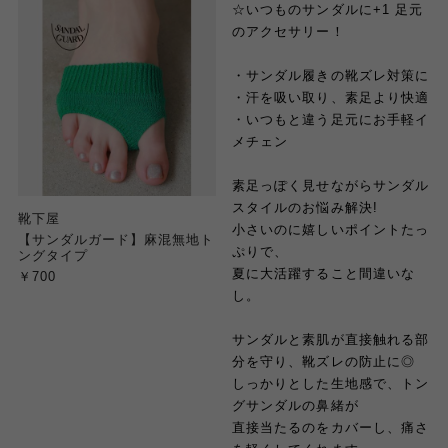
☆いつものサンダルに+1 足元
のアクセサリー！
・サンダル履きの靴ズレ対策に
・汗を吸い取り、素足より快適
・いつもと違う足元にお手軽イ
メチェン
素足っぽく見せながらサンダル
スタイルのお悩み解決!
靴下屋
小さいのに嬉しいポイントたっ
【サンダルガード】麻混無地ト
ぷりで、
ングタイプ
夏に大活躍すること間違いな
￥700
し。
サンダルと素肌が直接触れる部
分を守り、靴ズレの防止に◎
しっかりとした生地感で、トン
グサンダルの鼻緒が
直接当たるのをカバーし、痛さ