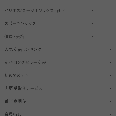
ビジネス/スーツ用
クルーソックス（ふくらはぎ下）
61
レギンスパンツ（レギパン）
ショートストッキング
〜80デニールタイツ
ソックス・靴下
スポーツソックス
ハイソックス
81
マタニティレギンス
結婚式用ストッキング
匠シリーズ
〜110デニールタイツ
健康・美容
オーバーニー・ニーハイソックス
111
5
美脚ストッキング
フレッシャーズ向けソックス・靴下
ランニングソックス・靴下
分丈
〜210デニールタイツ
レギンス
人気商品ランキング
211
6
オールスルーストッキング
冠婚葬祭向けソックス・靴下
ゴルフソックス・靴下
インナーソックス
分丈レギンス
デニールタイツ以上（防寒・厚手タイツ）
定番ロングセラー商品
7
スーツカジュアルソックス・靴下
サッカー・フットサル用ソックス
加圧・着圧ソックス
分丈
レギンス
初めての方へ
8
ロングホーズ
ヨガソックス・靴下
冷えとり靴下
分丈
レギンス
店頭受取りサービス
10
スポーツ用レッグウォーマー
着圧・加圧タイツ
分丈
レギンス
靴下定期便
12
SS
むくみ対策
分丈レギンス
サイズ（21～23cm）
会員特典
13
S
足の疲れ対策
サイズ（22～25cm）
分丈レギンス