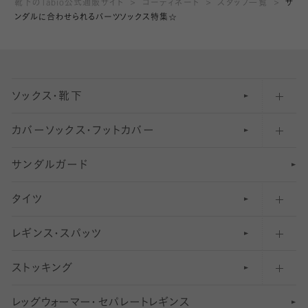
靴下のTabio公式通販サイト
コーディネート
スタッフ一覧
サ
ンダルに合わせられるパーツソックス特集☆
ソックス・靴下
カバーソックス・フットカバー
五本指ソックス・靴下
サンダルガード
足袋ソックス・靴下
フットカバー・カバーソックス（深め）
タイツ
無地・プレーンソックス・靴下
フットカバー・カバーソックス（ふつう）
レギンス・スパッツ
柄ソックス・靴下
フットカバー・カバーソックス（浅め）
30
デニール以下のタイツ（薄手タイツ）
ストッキング
スニーカー（くるぶし）用ソックス
31
柄レギンス
〜40デニールタイツ
レ
ッ
アンクル・ショートソックス（くるぶし上）
41
無地レギンス
伝線しにくいストッキング
グ
ウ
〜60デニールタイツ
ォ
ー
マ
ー
・
セ
パレー
ト
レ
ギン
ス