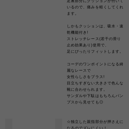
足裏部分にクッションが付いて
いるので、痛みを軽くしてくれ
ます。
しかもクッションは、吸水・速
乾機能付き!
ストレッチレース(若干の滑り
止め効果あり)使用で、
足にぴったりフィットします。
コーデのワンポイントになる綺
麗なレースで
女性らしさをプラス!
目立ちすぎない大きさで色んな
靴に合わせられます。
サンダルや下駄はもちろんパン
プスから見せても◎
☆独立した親指部分が押さえに
なるのでズレにくい！