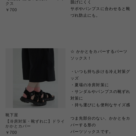
脱げにくく
クス
サボやパンプスに合わせると靴
￥700
づれ防止にも。
☆ かかとをカバーするパーツ
ソックス！
・いつも持ち歩ける冷え対策グ
ッズ
・夏場の冷房対策に
・サンダルやパンプスの靴ずれ
対策に
・持ち運びにも便利なサイズ感
靴下屋
つま先部分のない、かかとをカ
【冷房対策・靴ずれに】ドライ
バーする形の
かかとカバー
パーツソックスです。
￥700