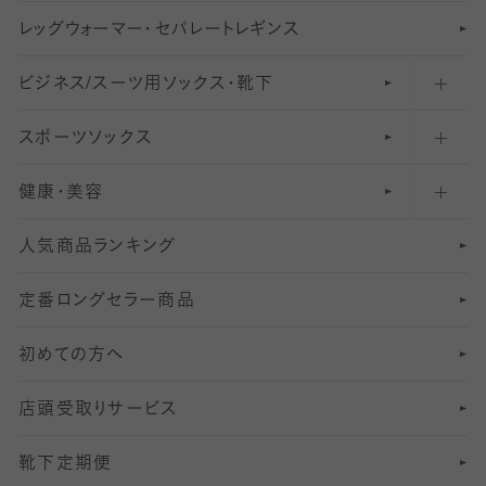
レ
ッ
アンクル・ショートソックス（くるぶし上）
41
無地レギンス
伝線しにくいストッキング
グ
ウ
〜60デニールタイツ
ォ
ー
マ
ー
・
セ
パレー
ト
レ
ギン
ス
ビジネス/スーツ用
クルーソックス（ふくらはぎ下）
61
レギンスパンツ（レギパン）
ショートストッキング
〜80デニールタイツ
ソックス・靴下
スポーツソックス
ハイソックス
81
マタニティレギンス
結婚式用ストッキング
匠シリーズ
〜110デニールタイツ
健康・美容
オーバーニー・ニーハイソックス
111
5
美脚ストッキング
フレッシャーズ向けソックス・靴下
ランニングソックス・靴下
分丈
〜210デニールタイツ
レギンス
人気商品ランキング
211
6
オールスルーストッキング
冠婚葬祭向けソックス・靴下
ゴルフソックス・靴下
インナーソックス
分丈レギンス
デニールタイツ以上（防寒・厚手タイツ）
定番ロングセラー商品
7
スーツカジュアルソックス・靴下
サッカー・フットサル用ソックス
加圧・着圧ソックス
分丈
レギンス
初めての方へ
8
ロングホーズ
ヨガソックス・靴下
冷えとり靴下
分丈
レギンス
店頭受取りサービス
10
スポーツ用レッグウォーマー
着圧・加圧タイツ
分丈
レギンス
靴下定期便
12
SS
むくみ対策
分丈レギンス
サイズ（21～23cm）