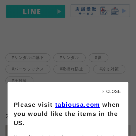
サンダルに靴下
サンダル
夏
パーツソックス
靴擦れ防止
冷え対策
汗対策
× CLOSE
Please visit
tabiousa.com
when
you would like the items in the
スタッフのその他のブログはこちら
US.