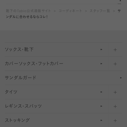
靴下のTabio公式通販サイト
コーディネート
スタッフ一覧
サ
ンダルに合わせるならコレ！
ソックス・靴下
カバーソックス・フットカバー
五本指ソックス・靴下
サンダルガード
足袋ソックス・靴下
フットカバー・カバーソックス（深め）
タイツ
無地・プレーンソックス・靴下
フットカバー・カバーソックス（ふつう）
レギンス・スパッツ
柄ソックス・靴下
フットカバー・カバーソックス（浅め）
30
デニール以下のタイツ（薄手タイツ）
ストッキング
スニーカー（くるぶし）用ソックス
31
柄レギンス
〜40デニールタイツ