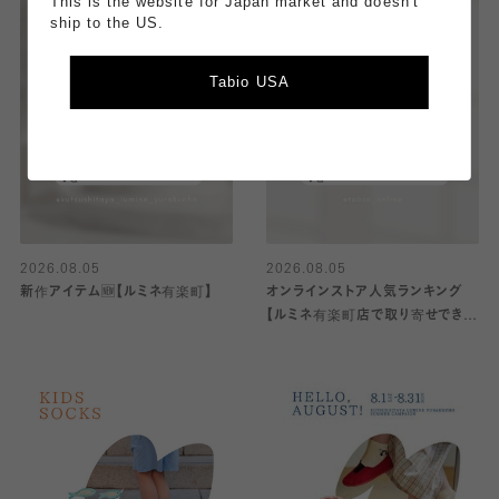
This is the website for Japan market and doesn't
ship to the US.
Tabio USA
2026.08.05
2026.08.05
新作アイテム🆕【ルミネ有楽町】
オンラインストア人気ランキング
【ルミネ有楽町店で取り寄せできま
す！】