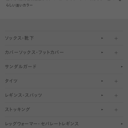
らしい淡いカラー
ソックス・靴下
カバーソックス・フットカバー
五本指ソックス・靴下
サンダルガード
足袋ソックス・靴下
フットカバー・カバーソックス（深め）
タイツ
無地・プレーンソックス・靴下
フットカバー・カバーソックス（ふつう）
レギンス・スパッツ
柄ソックス・靴下
フットカバー・カバーソックス（浅め）
30
デニール以下のタイツ（薄手タイツ）
ストッキング
スニーカー（くるぶし）用ソックス
31
柄レギンス
〜40デニールタイツ
レ
ッ
アンクル・ショートソックス（くるぶし上）
41
無地レギンス
伝線しにくいストッキング
グ
ウ
〜60デニールタイツ
ォ
ー
マ
ー
・
セ
パレー
ト
レ
ギン
ス