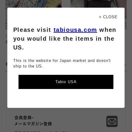
× CLOSE
Please visit
tabiousa.com
when
2026.04.30
2026.04.23
you would like the items in the
母の日に贈りたい靴下𓂃𓈒 𓂂𓏸
浮腫や脚の疲れが気になる方にオ
US.
ススメの着圧ハイソックス！
This is the website for Japan market and doesn't
もっとみる
ship to the US.
Tabio USA
会員登録・
メールマガジン登録