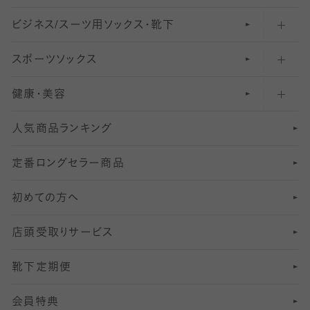
ビジネス/スーツ用
クルーソックス（ふくらはぎ下）
61
レギンスパンツ（レギパン）
ショートストッキング
〜80デニールタイツ
ソックス・靴下
スポーツソックス
ハイソックス
81
マタニティレギンス
結婚式用ストッキング
匠シリーズ
〜110デニールタイツ
健康・美容
オーバーニー・ニーハイソックス
111
5
美脚ストッキング
フレッシャーズ向けソックス・靴下
ランニングソックス・靴下
分丈
〜210デニールタイツ
レギンス
人気商品ランキング
211
6
オールスルーストッキング
冠婚葬祭向けソックス・靴下
ゴルフソックス・靴下
インナーソックス
分丈レギンス
デニールタイツ以上（防寒・厚手タイツ）
定番ロングセラー商品
7
スーツカジュアルソックス・靴下
サッカー・フットサル用ソックス
加圧・着圧ソックス
分丈
レギンス
初めての方へ
8
ロングホーズ
ヨガソックス・靴下
冷えとり靴下
分丈
レギンス
店頭受取りサービス
10
スポーツ用レッグウォーマー
着圧・加圧タイツ
分丈
レギンス
靴下定期便
12
SS
むくみ対策
分丈レギンス
サイズ（21～23cm）
会員特典
13
S
足の疲れ対策
サイズ（22～25cm）
分丈レギンス