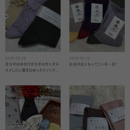
2026.05.25
2026.05.20
足首の締め付けが苦手な方にオス
酷暑の夏にもってこいな一足！
スメしたい履き口ゆったりソック
ス.•♬