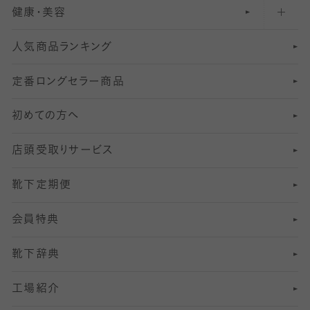
健康・美容
オーバーニー・ニーハイソックス
111
5
美脚ストッキング
フレッシャーズ向けソックス・靴下
ランニングソックス・靴下
分丈
〜210デニールタイツ
レギンス
人気商品ランキング
211
6
オールスルーストッキング
冠婚葬祭向けソックス・靴下
ゴルフソックス・靴下
インナーソックス
分丈レギンス
デニールタイツ以上（防寒・厚手タイツ）
定番ロングセラー商品
7
スーツカジュアルソックス・靴下
サッカー・フットサル用ソックス
加圧・着圧ソックス
分丈
レギンス
初めての方へ
8
ロングホーズ
ヨガソックス・靴下
冷えとり靴下
分丈
レギンス
店頭受取りサービス
10
スポーツ用レッグウォーマー
着圧・加圧タイツ
分丈
レギンス
靴下定期便
12
SS
むくみ対策
分丈レギンス
サイズ（21～23cm）
会員特典
13
S
足の疲れ対策
サイズ（22～25cm）
分丈レギンス
靴下辞典
M
足の臭い対策
サイズ（25～27cm）
工場紹介
L
冷え対策
サイズ（27～29cm）