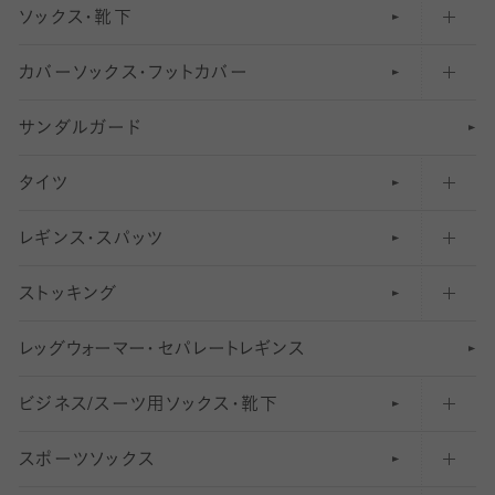
ソックス・靴下
カバーソックス・フットカバー
五本指ソックス・靴下
サンダルガード
足袋ソックス・靴下
フットカバー・カバーソックス（深め）
タイツ
無地・プレーンソックス・靴下
フットカバー・カバーソックス（ふつう）
レギンス・スパッツ
柄ソックス・靴下
フットカバー・カバーソックス（浅め）
30
デニール以下のタイツ（薄手タイツ）
ストッキング
スニーカー（くるぶし）用ソックス
31
柄レギンス
〜40デニールタイツ
レ
ッ
アンクル・ショートソックス（くるぶし上）
41
無地レギンス
伝線しにくいストッキング
グ
ウ
〜60デニールタイツ
ォ
ー
マ
ー
・
セ
パレー
ト
レ
ギン
ス
ビジネス/スーツ用
クルーソックス（ふくらはぎ下）
61
レギンスパンツ（レギパン）
ショートストッキング
〜80デニールタイツ
ソックス・靴下
スポーツソックス
ハイソックス
81
マタニティレギンス
結婚式用ストッキング
匠シリーズ
〜110デニールタイツ