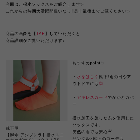
今回は、撥水ソックスをご紹介します
✨
これからの時期大活躍間違いなし
‼︎
是非最後までご覧ください
✨
商品の画像を【
TAP
】していただくと
商品詳細がご覧いただけます
♪
おすすめ
point
✨
・
水をはじく
靴下
!
雨の日やア
ウトドアにも
◎
・
アキレスガード
でかかとカバ
ー
撥水加工を施した糸を使用した
ソックスです。
靴下屋
突然の雨でも安心
☔️
【脚傘 アシブレラ】撥水スニ
サンダル
×
靴下のコーデも
ーカーガードソックス / 23-