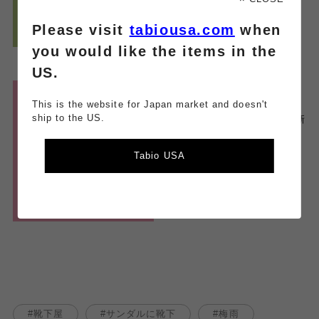
ます
♡
※詳細は
LINE
をご確認くだ
Please visit
tabiousa.com
when
さいませ！
you would like the items in the
US.
︎
◀︎
靴下屋 ラゾーナ川崎店の
Instagram
This is the website for Japan market and doesn't
ship to the US.
コーデやおすすめ商品も更新
してます
✨
Tabio USA
靴下屋
サンダルに靴下
梅雨