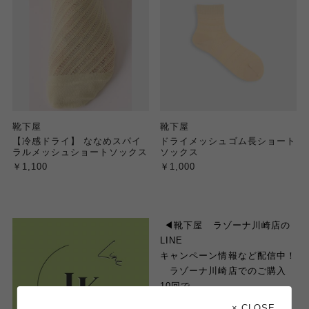
靴下屋
靴下屋
【冷感ドライ】 ななめスパイ
ドライメッシュゴム長ショート
ラルメッシュショートソックス
ソックス
￥1,100
￥1,000
︎
◀︎
靴下屋 ラゾーナ川崎店の
LINE
キャンペーン情報など配信中！
ラゾーナ川崎店でのご購入
10
回で、
お得なクーポンも
GET
でき
× CLOSE