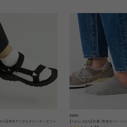
¥990
o MEN】無地アンクルスニーカー丈ソッ
【Tabio MEN】定番・無地カバーソッ