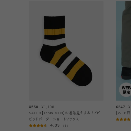
¥550
¥1,100
¥247
¥
SALE!!【Tabio MEN】お洒落見えするリブビ
【WEB
ビッドボーダーショートソックス
4.33
（3）