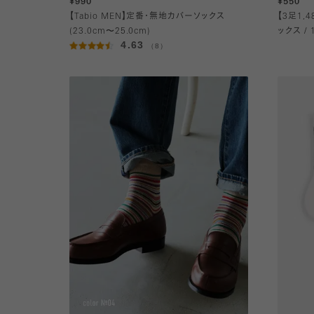
¥990
¥550
【Tabio MEN】定番・無地カバーソックス
【3足1,
(23.0cm〜25.0cm)
ックス / 
4.63
（8）