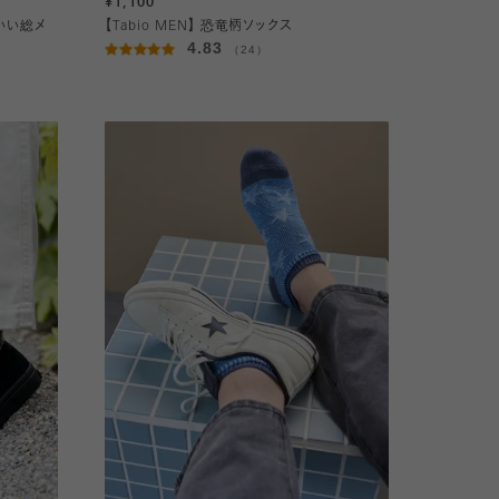
¥1,100
地いい総メ
【Tabio MEN】 恐竜柄ソックス
4.83
（24）