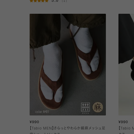
5.0
（1）
¥990
¥990
【Tabio MEN】さらっとやわらか綿麻メッシュ足
【Tabi