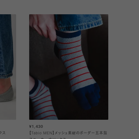
¥1,430
クス
【Tabio MEN】メッシュ素材のボーダー五本指