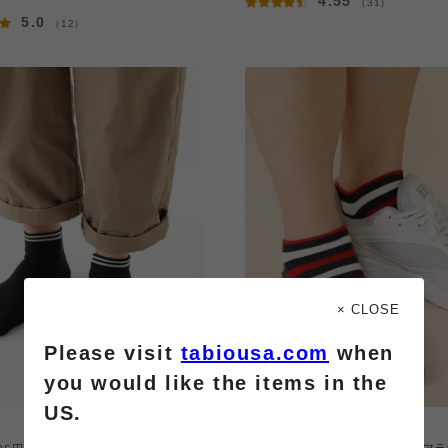
4.55
（31）
5.0
（12）
× CLOSE
Please visit
tabiousa.com
when
you would like the items in the
US.
¥550