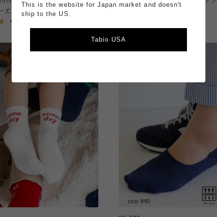
485円】メンズ 五本指履き口2本ライン
【3足1,485円】メンズ ブタさんコア
This is the website for Japan market and doesn't
ー丈ソックス
ダースニーカー丈ソックス
ship to the US.
4.44
4.79
（9）
（29）
Tabio USA