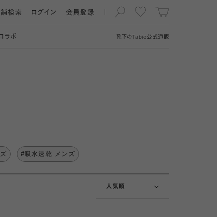
店舗検索
ログイン
会員登録
コラボ
靴下の
Tabio
公式通販
新着順
ンズ
#吸水速乾 メンズ
価格が安い順
価格が高い順
人気順