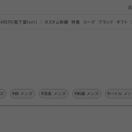
カスタム刺繍
特集
コーデ
ブランド
ギフト
,485円（靴下屋
fam）
ンズ
#綿 メンズ
#消臭 メンズ
#刺繍 メンズ
#パイル メ