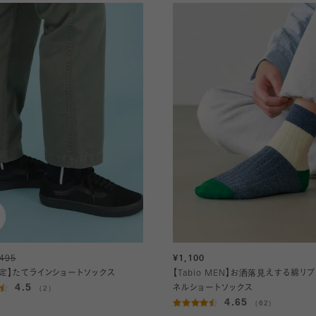
495
¥1,100
限定】たてラインショートソックス
【Tabio MEN】お洒落見えする綿リ
4.5
（2）
ネルショートソックス
4.65
（62）