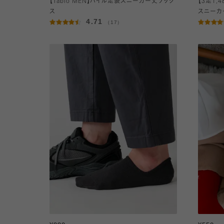
【Tabio MEN】パイル足袋スニーカー丈ソック
【3足1,
ス
スニーカ
4.71
（17）