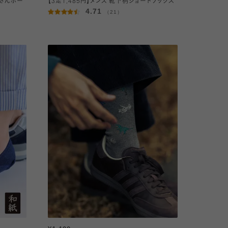
ラさんボー
【3足1,485円】メンズ 靴下柄ショートソックス
4.71
（21）