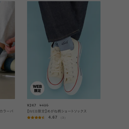
¥247
¥495
ブカラーパ
【WEB限定】めがね柄ショートソックス
4.67
（3）