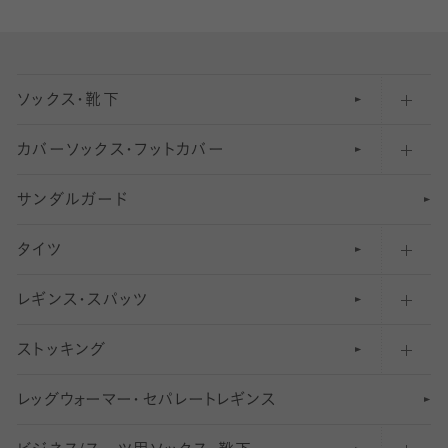
ソックス・靴下
カバーソックス・フットカバー
五本指ソックス・靴下
サンダルガード
足袋ソックス・靴下
フットカバー・カバーソックス（深め）
タイツ
無地・プレーンソックス・靴下
フットカバー・カバーソックス（ふつう）
レギンス・スパッツ
柄ソックス・靴下
フットカバー・カバーソックス（浅め）
30
デニール以下のタイツ（薄手タイツ）
ストッキング
スニーカー（くるぶし）用ソックス
31
柄レギンス
〜40デニールタイツ
レ
ッ
アンクル・ショートソックス（くるぶし上）
41
無地レギンス
伝線しにくいストッキング
グ
ウ
〜60デニールタイツ
ォ
ー
マ
ー
・
セ
パレー
ト
レ
ギン
ス