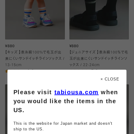
¥880
¥880
【キッズ 】表糸綿100%で毛玉が出
【ジュニアサイズ 】表糸綿100％で毛
来にくいサンドイッチラインソックス /
玉が出来にくいサンドイッチラインソ
13-15cm
ックス / 22-24cm
4.0
5.0
（1）
（1）
× CLOSE
Please visit
tabiousa.com
when
you would like the items in the
US.
This is the website for Japan market and doesn't
ship to the US.