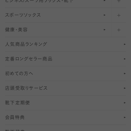
ビジネス/スーツ用
クルーソックス（ふくらはぎ下）
61
レギンスパンツ（レギパン）
ショートストッキング
〜80デニールタイツ
ソックス・靴下
スポーツソックス
ハイソックス
81
マタニティレギンス
結婚式用ストッキング
匠シリーズ
〜110デニールタイツ
健康・美容
オーバーニー・ニーハイソックス
111
5
美脚ストッキング
フレッシャーズ向けソックス・靴下
ランニングソックス・靴下
分丈
〜210デニールタイツ
レギンス
人気商品ランキング
211
6
オールスルーストッキング
冠婚葬祭向けソックス・靴下
ゴルフソックス・靴下
インナーソックス
分丈レギンス
デニールタイツ以上（防寒・厚手タイツ）
定番ロングセラー商品
7
スーツカジュアルソックス・靴下
サッカー・フットサル用ソックス
加圧・着圧ソックス
分丈
レギンス
初めての方へ
8
ロングホーズ
ヨガソックス・靴下
冷えとり靴下
分丈
レギンス
店頭受取りサービス
10
スポーツ用レッグウォーマー
着圧・加圧タイツ
分丈
レギンス
靴下定期便
12
SS
むくみ対策
分丈レギンス
サイズ（21～23cm）
会員特典
13
S
足の疲れ対策
サイズ（22～25cm）
分丈レギンス