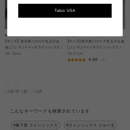
Tabio USA
¥770
¥770
【キッズ】 表糸綿100%で毛玉が出
【キッズ】表糸綿100%で毛玉が出来
来にくいサンドイッチラインソックス /
にくいサンドイッチラインソックス /
16-18cm
19-21cm
4.86
（7）
01
01
14件中 1件 - 14件
こんなキーワードも検索されています
#靴下屋 ラインソックス
#ラインソックス クルー丈