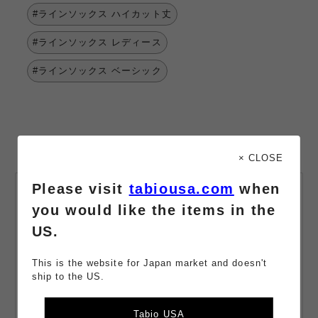
#ラインソックス ハイカット丈
#ラインソックス レディース
#ラインソックス ベーシック
× CLOSE
Please visit
tabiousa.com
when
会員登録・
you would like the items in the
メールマガジン登録
US.
最新情報や限定クーポンをお届け。
購入でポイント獲得。会員は110円（税込）購入で+1ポイント獲
This is the website for Japan market and doesn't
得。
ship to the US.
メールアドレス
Tabio USA