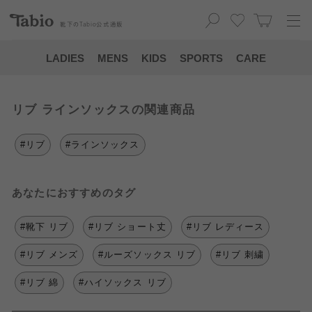
靴下の
Tabio
公式通販
LADIES
MENS
KIDS
SPORTS
CARE
リブ ラインソックスの関連商品
#リブ
#ラインソックス
あなたにおすすめのタグ
#靴下 リブ
#リブ ショート丈
#リブ レディース
#リブ メンズ
#ルーズソックス リブ
#リブ 刺繍
#リブ 綿
#ハイソックス リブ