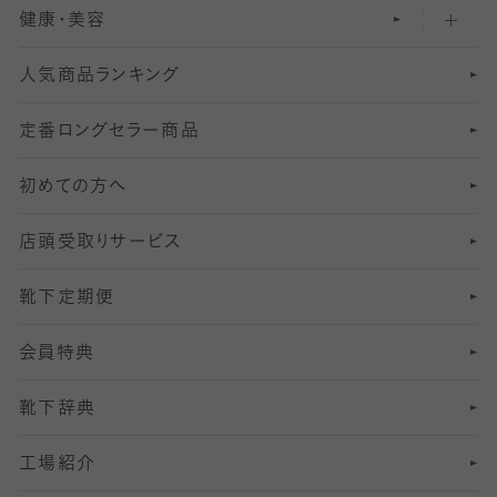
健康・美容
オーバーニー・ニーハイソックス
111
5
美脚ストッキング
フレッシャーズ向けソックス・靴下
ランニングソックス・靴下
分丈
〜210デニールタイツ
レギンス
人気商品ランキング
211
6
オールスルーストッキング
冠婚葬祭向けソックス・靴下
ゴルフソックス・靴下
インナーソックス
分丈レギンス
デニールタイツ以上（防寒・厚手タイツ）
定番ロングセラー商品
7
スーツカジュアルソックス・靴下
サッカー・フットサル用ソックス
加圧・着圧ソックス
分丈
レギンス
初めての方へ
8
ロングホーズ
ヨガソックス・靴下
冷えとり靴下
分丈
レギンス
店頭受取りサービス
10
スポーツ用レッグウォーマー
着圧・加圧タイツ
分丈
レギンス
靴下定期便
12
SS
むくみ対策
分丈レギンス
サイズ（21～23cm）
会員特典
13
S
足の疲れ対策
サイズ（22～25cm）
分丈レギンス
靴下辞典
M
足の臭い対策
サイズ（25～27cm）
工場紹介
L
冷え対策
サイズ（27～29cm）