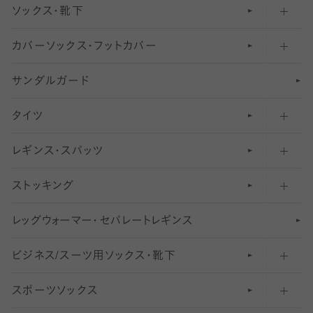
ソックス・靴下
カバーソックス・フットカバー
五本指ソックス・靴下
サンダルガード
足袋ソックス・靴下
フットカバー・カバーソックス（深め）
タイツ
無地・プレーンソックス・靴下
フットカバー・カバーソックス（ふつう）
レギンス・スパッツ
柄ソックス・靴下
フットカバー・カバーソックス（浅め）
30
デニール以下のタイツ（薄手タイツ）
ストッキング
スニーカー（くるぶし）用ソックス
31
柄レギンス
〜40デニールタイツ
レ
ッ
アンクル・ショートソックス（くるぶし上）
41
無地レギンス
伝線しにくいストッキング
グ
ウ
〜60デニールタイツ
ォ
ー
マ
ー
・
セ
パレー
ト
レ
ギン
ス
ビジネス/スーツ用
クルーソックス（ふくらはぎ下）
61
レギンスパンツ（レギパン）
ショートストッキング
〜80デニールタイツ
ソックス・靴下
スポーツソックス
ハイソックス
81
マタニティレギンス
結婚式用ストッキング
匠シリーズ
〜110デニールタイツ