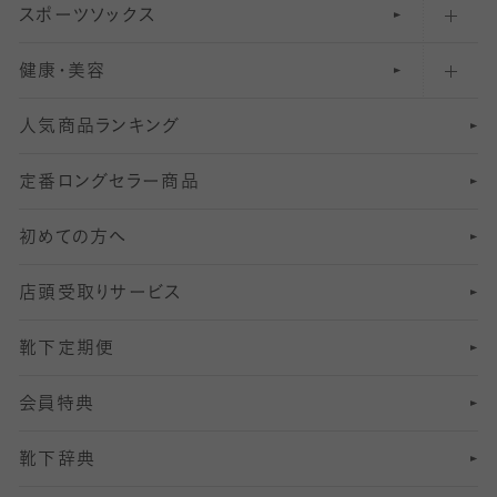
スポーツソックス
ハイソックス
81
マタニティレギンス
結婚式用ストッキング
匠シリーズ
〜110デニールタイツ
健康・美容
オーバーニー・ニーハイソックス
111
5
美脚ストッキング
フレッシャーズ向けソックス・靴下
ランニングソックス・靴下
分丈
〜210デニールタイツ
レギンス
人気商品ランキング
211
6
オールスルーストッキング
冠婚葬祭向けソックス・靴下
ゴルフソックス・靴下
インナーソックス
分丈レギンス
デニールタイツ以上（防寒・厚手タイツ）
定番ロングセラー商品
7
スーツカジュアルソックス・靴下
サッカー・フットサル用ソックス
加圧・着圧ソックス
分丈
レギンス
初めての方へ
8
ロングホーズ
ヨガソックス・靴下
冷えとり靴下
分丈
レギンス
店頭受取りサービス
10
スポーツ用レッグウォーマー
着圧・加圧タイツ
分丈
レギンス
靴下定期便
12
SS
むくみ対策
分丈レギンス
サイズ（21～23cm）
会員特典
13
S
足の疲れ対策
サイズ（22～25cm）
分丈レギンス
靴下辞典
M
足の臭い対策
サイズ（25～27cm）