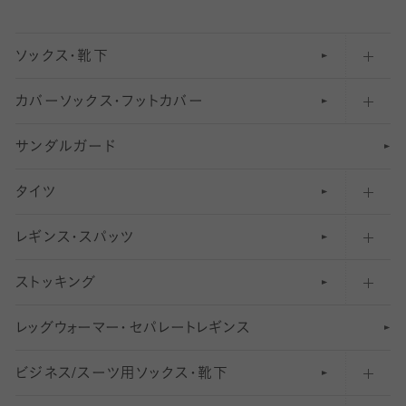
ソックス・靴下
カバーソックス・フットカバー
五本指ソックス・靴下
サンダルガード
足袋ソックス・靴下
フットカバー・カバーソックス（深め）
タイツ
無地・プレーンソックス・靴下
フットカバー・カバーソックス（ふつう）
レギンス・スパッツ
柄ソックス・靴下
フットカバー・カバーソックス（浅め）
30
デニール以下のタイツ（薄手タイツ）
ストッキング
スニーカー（くるぶし）用ソックス
31
柄レギンス
〜40デニールタイツ
レ
ッ
アンクル・ショートソックス（くるぶし上）
41
無地レギンス
伝線しにくいストッキング
グ
ウ
〜60デニールタイツ
ォ
ー
マ
ー
・
セ
パレー
ト
レ
ギン
ス
ビジネス/スーツ用
クルーソックス（ふくらはぎ下）
61
レギンスパンツ（レギパン）
ショートストッキング
〜80デニールタイツ
ソックス・靴下