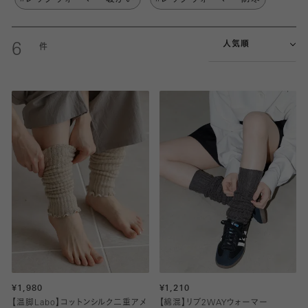
人気順
6
¥1,980
¥1,210
【温脚Labo】コットンシルク二重アメ
【綿混】リブ2WAYウォーマー