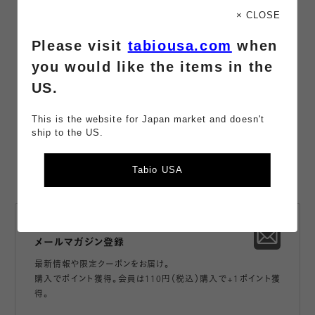
× CLOSE
#レッグウォーマー 就寝時
#暖かい 保温
Please visit
tabiousa.com
when
#タイツ 保温
#インナー 保温
you would like the items in the
#五本指ソックス 保温
#防寒 保温
US.
#ハイソックス 保温
#発熱 保温
This is the website for Japan market and doesn't
ship to the US.
Tabio USA
会員登録・
メールマガジン登録
最新情報や限定クーポンをお届け。
購入でポイント獲得。会員は110円（税込）購入で+1ポイント獲
得。