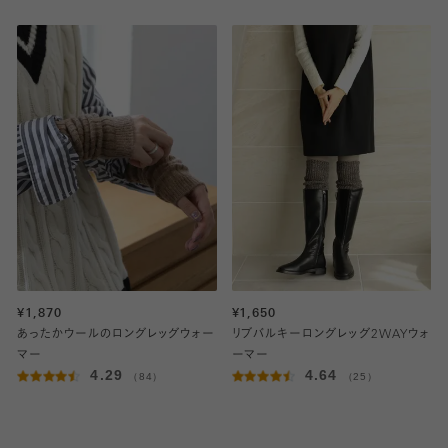
¥1,870
¥1,650
あったかウールのロングレッグウォー
リブバルキーロングレッグ2WAYウォ
マー
ーマー
4.29
4.64
（84）
（25）