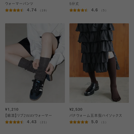
ウォーマーパンツ
5分丈
4.74
4.6
（19）
（5）
¥1,210
¥2,530
【綿混】リブ2WAYウォーマー
バナウォーム五本指ハイソックス
4.43
5.0
（21）
（1）