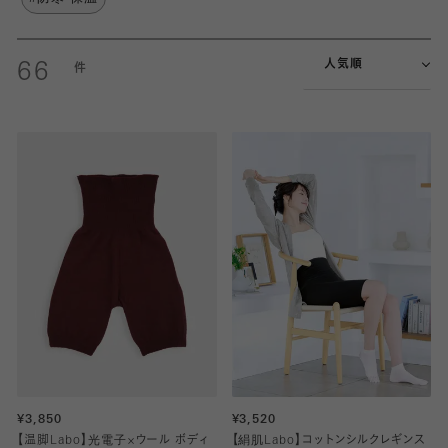
人気順
66
¥3,850
¥3,520
【温脚Labo】光電子×ウール ボディ
【絹肌Labo】コットンシルクレギンス