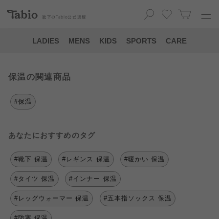
靴下の
Tabio
公式通販
LADIES
MENS
KIDS
SPORTS
CARE
保温の関連商品
#保温
あなたにおすすめのタグ
#靴下 保温
#レギンス 保温
#暖かい 保温
#タイツ 保温
#インナー 保温
#レッグウォーマー 保温
#五本指ソックス 保温
#防寒 保温