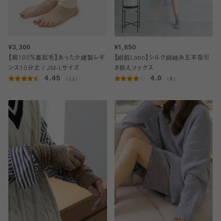
¥3,300
¥1,650
【綿100％裏起毛】あったか縫製レギ
【絹肌Labo】シルク絹紬糸五本指引
ンス10分丈 / JM-Lサイズ
き揃えソックス
4.45
4.0
（11）
（8）