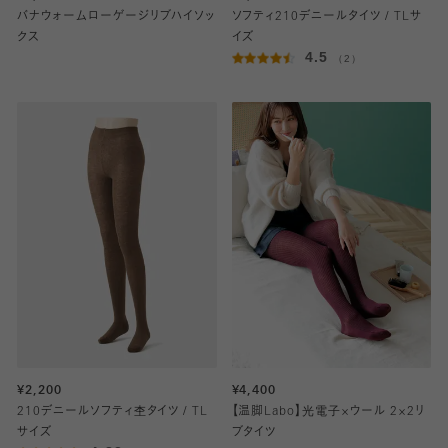
バナウォームローゲージリブハイソッ
ソフティ210デニールタイツ / TLサ
クス
イズ
4.5
（2）
¥2,200
¥4,400
210デニールソフティ杢タイツ / TL
【温脚Labo】光電子×ウール 2×2リ
サイズ
ブタイツ