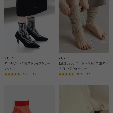
¥1,540
¥1,980
アンチピリング細ストライプショート
【温脚Labo】コットンシルク二重アメ
ソックス
リブレッグウォーマー
5.0
4.7
（1）
（10）