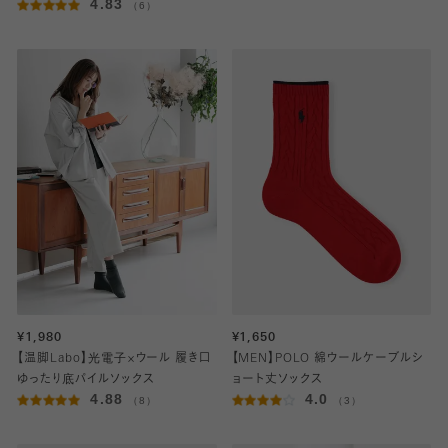
4.83
（6）
¥1,980
¥1,650
【温脚Labo】光電子×ウール 履き口
【MEN】POLO 綿ウールケーブルシ
ゆったり底パイルソックス
ョート丈ソックス
4.88
4.0
（8）
（3）