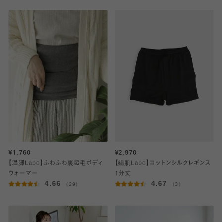
¥1,760
¥2,970
【温脚Labo】ふわふわ裏起毛ボディ
【絹肌Labo】コットンシルクレギンス
ウォーマー
1分丈
4.66
4.67
（29）
（3）