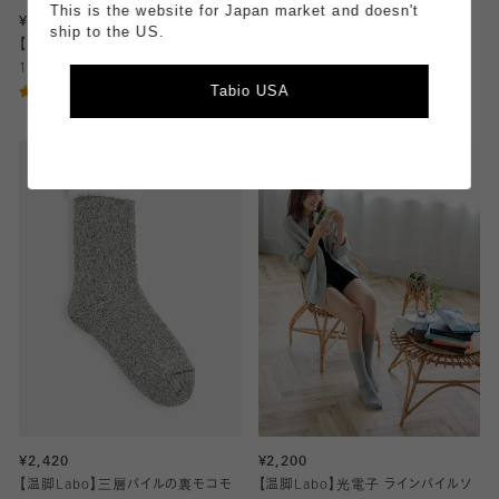
This is the website for Japan market and doesn't
¥3,300
¥2,090
ship to the US.
【温脚Labo】薄手インナーレギンス
【温脚Labo】三層パイルの裏モコモ
10分丈
コショートソックス
4.23
5.0
Tabio USA
（13）
（1）
¥2,420
¥2,200
【温脚Labo】三層パイルの裏モコモ
【温脚Labo】光電子 ラインパイルソ