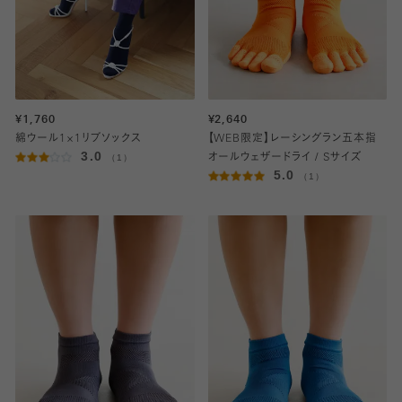
¥1,760
¥2,640
綿ウール1×1リブソックス
【WEB限定】レーシングラン五本指
3.0
（1）
オールウェザードライ / Sサイズ
5.0
（1）