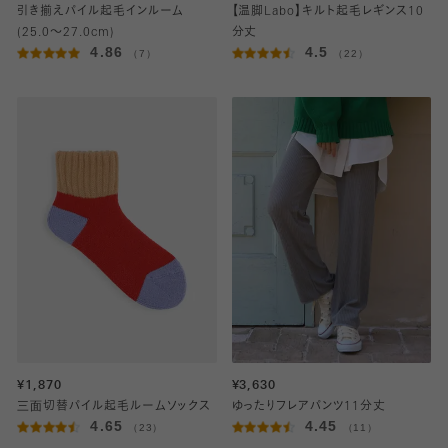
引き揃えパイル起毛インルーム
【温脚Labo】キルト起毛レギンス10
(25.0～27.0cm)
分丈
4.86
4.5
（7）
（22）
¥1,870
¥3,630
三面切替パイル起毛ルームソックス
ゆったりフレアパンツ11分丈
4.65
4.45
（23）
（11）