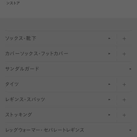
ンストア
ソックス・靴下
カバーソックス・フットカバー
五本指ソックス・靴下
サンダルガード
足袋ソックス・靴下
フットカバー・カバーソックス（深め）
タイツ
無地・プレーンソックス・靴下
フットカバー・カバーソックス（ふつう）
レギンス・スパッツ
柄ソックス・靴下
フットカバー・カバーソックス（浅め）
30
デニール以下のタイツ（薄手タイツ）
ストッキング
スニーカー（くるぶし）用ソックス
31
柄レギンス
〜40デニールタイツ
レ
ッ
アンクル・ショートソックス（くるぶし上）
41
無地レギンス
伝線しにくいストッキング
グ
ウ
〜60デニールタイツ
ォ
ー
マ
ー
・
セ
パレー
ト
レ
ギン
ス