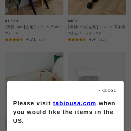
¥1,210
¥880
【温脚Labo】光電子×ウール かかと
【温脚Labo】光電子×ウール 五本指
ウォーマー
つま先パーツソックス
4.71
4.4
（24）
（20）
× CLOSE
Please visit
tabiousa.com
when
you would like the items in the
US.