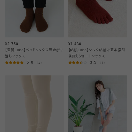
¥2,750
¥1,430
【温脚Labo】ベッドソックス無地折り
【絹肌Labo】シルク絹紬糸五本指引
返しソックス
き揃えショートソックス
5.0
3.5
（1）
（4）