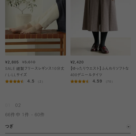
¥2,805
¥5,610
¥2,420
SALE 縫製フリースレギンス10分丈
【ゆったりウエスト】ふんわりソフトな
/ L-LLサイズ
400デニールタイツ
4.5
4.59
（2）
（70）
01
02
66件中 1件 - 60件
つぎ