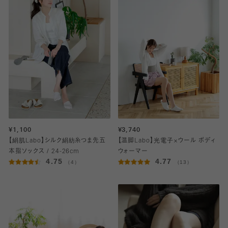
¥1,100
¥3,740
【絹肌Labo】シルク絹紡糸つま先五
【温脚Labo】光電子×ウール ボディ
本指ソックス / 24-26cm
ウォーマー
4.75
4.77
（4）
（13）