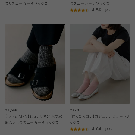
スリスニーカー丈ソックス
長スニーカー丈ソックス
4.56
（9）
¥1,980
¥770
【Tabio MEN】ピュアリネン 本気の
【迷ったらコレ】カジュアルショートソ
麻ちょい長スニーカー丈ソックス
ックス
4.64
（44）