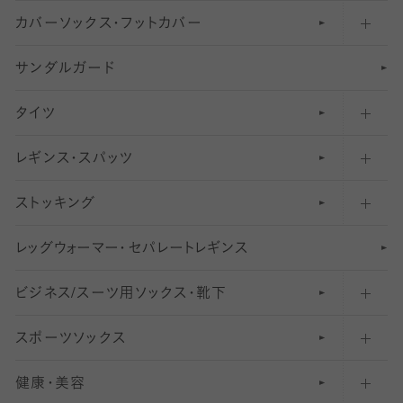
カバーソックス・フットカバー
五本指ソックス・靴下
サンダルガード
足袋ソックス・靴下
フットカバー・カバーソックス（深め）
タイツ
無地・プレーンソックス・靴下
フットカバー・カバーソックス（ふつう）
レギンス・スパッツ
柄ソックス・靴下
フットカバー・カバーソックス（浅め）
30
デニール以下のタイツ（薄手タイツ）
ストッキング
スニーカー（くるぶし）用ソックス
31
柄レギンス
〜40デニールタイツ
レ
ッ
アンクル・ショートソックス（くるぶし上）
41
無地レギンス
伝線しにくいストッキング
グ
ウ
〜60デニールタイツ
ォ
ー
マ
ー
・
セ
パレー
ト
レ
ギン
ス
ビジネス/スーツ用
クルーソックス（ふくらはぎ下）
61
レギンスパンツ（レギパン）
ショートストッキング
〜80デニールタイツ
ソックス・靴下
スポーツソックス
ハイソックス
81
マタニティレギンス
結婚式用ストッキング
匠シリーズ
〜110デニールタイツ
健康・美容
オーバーニー・ニーハイソックス
111
5
美脚ストッキング
フレッシャーズ向けソックス・靴下
ランニングソックス・靴下
分丈
〜210デニールタイツ
レギンス