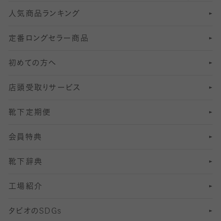
人気商品ランキング
211
6
オールスルーストッキング
冠婚葬祭向けソックス・靴下
ゴルフソックス・靴下
インナーソックス
分丈レギンス
デニールタイツ以上（防寒・厚手タイツ）
定番ロングセラー商品
7
スーツカジュアルソックス・靴下
サッカー・フットサル用ソックス
加圧・着圧ソックス
分丈
レギンス
初めての方へ
8
ロングホーズ
ヨガソックス・靴下
冷えとり靴下
分丈
レギンス
店頭受取りサービス
10
スポーツ用レッグウォーマー
着圧・加圧タイツ
分丈
レギンス
靴下定期便
12
SS
むくみ対策
分丈レギンス
サイズ（21～23cm）
会員特典
13
S
足の疲れ対策
サイズ（22～25cm）
分丈レギンス
靴下辞典
M
足の臭い対策
サイズ（25～27cm）
工場紹介
L
冷え対策
サイズ（27～29cm）
タビオの
SDGs
靴ずれ対策