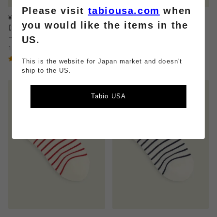
Please visit
tabiousa.com
when
¥550
¥550
you would like the items in the
【3足1,485円】キッズ いろいろフル
【3足1,485円】キッズ いろいろフル
US.
ーツ柄スニーカー丈ソックス / 13-
ーツ柄スニーカー丈ソックス / 16-
15cm
18cm
3.75
4.67
（4）
（6）
This is the website for Japan market and doesn't
ship to the US.
Tabio USA