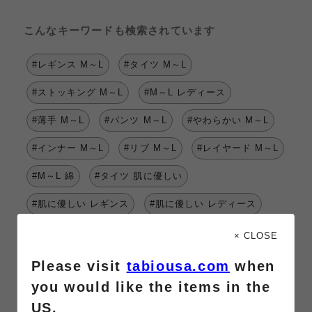
こんなキーワードも検索されています
#レギンス M～L
#タイツ M～L
#ストッキング M～L
#M～L レディース
#薄手 M～L
#パンツ M～L
#やわらかい M～L
#インナー M～L
#リブ M～L
#レイヤード M～L
#M～L 綿
#タイツ 肌に優しい
#肌に優しい レギンス
#肌に優しい レディース
#肌に優しい 綿混
× CLOSE
Please visit
tabiousa.com
when
you would like the items in the
US.