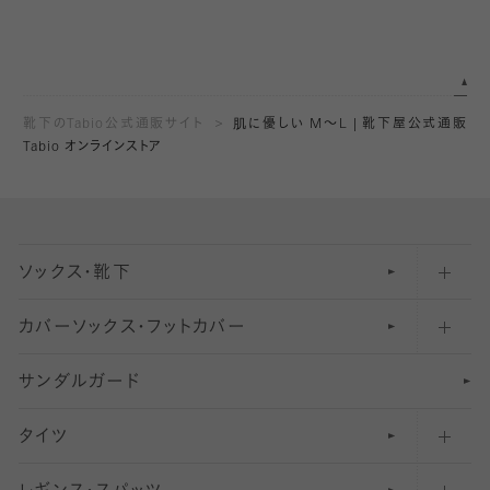
靴下のTabio公式通販サイト
肌に優しい M～L | 靴下屋公式通販
Tabio オンラインストア
ソックス・靴下
カバーソックス・フットカバー
五本指ソックス・靴下
サンダルガード
足袋ソックス・靴下
フットカバー・カバーソックス（深め）
タイツ
無地・プレーンソックス・靴下
フットカバー・カバーソックス（ふつう）