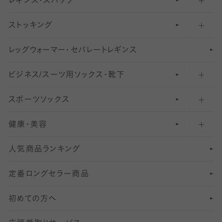
レギンス・スパッツ
柄ソックス・靴下
フットカバー・カバーソックス（浅め）
30
デニール以下のタイツ（薄手タイツ）
ストッキング
スニーカー（くるぶし）用ソックス
31
柄レギンス
〜40デニールタイツ
レ
ッ
アンクル・ショートソックス（くるぶし上）
41
無地レギンス
伝線しにくいストッキング
グ
ウ
〜60デニールタイツ
ォ
ー
マ
ー
・
セ
パレー
ト
レ
ギン
ス
ビジネス/スーツ用
クルーソックス（ふくらはぎ下）
61
レギンスパンツ（レギパン）
ショートストッキング
〜80デニールタイツ
ソックス・靴下
スポーツソックス
ハイソックス
81
マタニティレギンス
結婚式用ストッキング
匠シリーズ
〜110デニールタイツ
健康・美容
オーバーニー・ニーハイソックス
111
5
美脚ストッキング
フレッシャーズ向けソックス・靴下
ランニングソックス・靴下
分丈
〜210デニールタイツ
レギンス
人気商品ランキング
211
6
オールスルーストッキング
冠婚葬祭向けソックス・靴下
ゴルフソックス・靴下
インナーソックス
分丈レギンス
デニールタイツ以上（防寒・厚手タイツ）
定番ロングセラー商品
7
スーツカジュアルソックス・靴下
サッカー・フットサル用ソックス
加圧・着圧ソックス
分丈
レギンス
初めての方へ
8
ロングホーズ
ヨガソックス・靴下
冷えとり靴下
分丈
レギンス