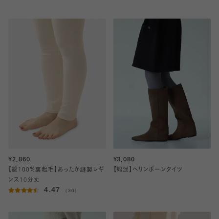
¥2,860
¥3,080
【綿100％裏起毛】あったか縫製レギ
【綿混】ヘリンボーンタイツ
ンス10分丈
4.47
（30）