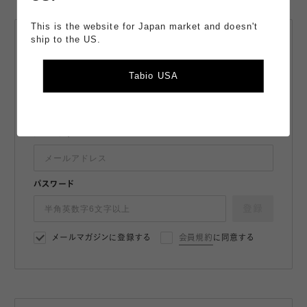
This is the website for Japan market and doesn't
ship to the US.
会員登録・
メールマガジン登録
Tabio USA
最新情報や限定クーポンをお届け。
購入でポイント獲得。会員は110円（税込）購入で+1ポイント獲
得。
メールアドレス
パスワード
登録
メールマガジンに登録する
会員規約
に同意する