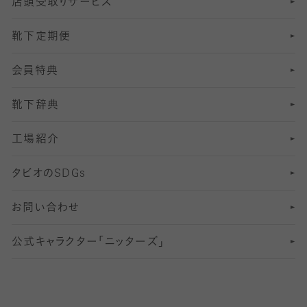
店頭受取りサービス
10
スポーツ用レッグウォーマー
着圧・加圧タイツ
分丈
レギンス
靴下定期便
12
SS
むくみ対策
分丈レギンス
サイズ（21～23cm）
会員特典
13
S
足の疲れ対策
サイズ（22～25cm）
分丈レギンス
靴下辞典
M
足の臭い対策
サイズ（25～27cm）
工場紹介
L
冷え対策
サイズ（27～29cm）
タビオの
SDGs
靴ずれ対策
お問い合わせ
快適な睡眠対策
公式キャラクター「ニッターズ」