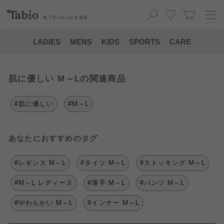
靴下の
Tabio
公式通販
LADIES
MENS
KIDS
SPORTS
CARE
肌に優しい M～Lの関連商品
#肌に優しい
#M～L
あなたにおすすめのタグ
#レギンス M～L
#タイツ M～L
#ストッキング M～L
#M～L レディース
#薄手 M～L
#パンツ M～L
#やわらかい M～L
#インナー M～L