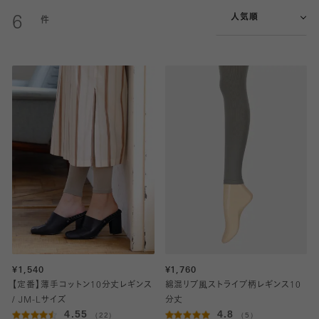
人気順
6
¥1,540
¥1,760
【定番】薄手コットン10分丈レギンス
綿混リブ風ストライプ柄レギンス10
/ JM-Lサイズ
分丈
4.55
4.8
（22）
（5）