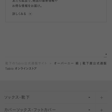
友だち追加で、
商品の最新情報や
お得な情報をお届け。
詳しくみる
靴下のTabio公式通販サイト
オーバーニー 綿 | 靴下屋公式通販
Tabio オンラインストア
ソックス・靴下
カバーソックス・フットカバー
五本指ソックス・靴下