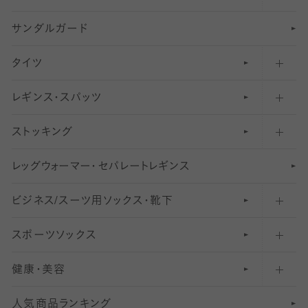
サンダルガード
足袋ソックス・靴下
フットカバー・カバーソックス（深め）
タイツ
無地・プレーンソックス・靴下
フットカバー・カバーソックス（ふつう）
レギンス・スパッツ
柄ソックス・靴下
フットカバー・カバーソックス（浅め）
30
デニール以下のタイツ（薄手タイツ）
ストッキング
スニーカー（くるぶし）用ソックス
31
柄レギンス
〜40デニールタイツ
レ
ッ
アンクル・ショートソックス（くるぶし上）
41
無地レギンス
伝線しにくいストッキング
グ
ウ
〜60デニールタイツ
ォ
ー
マ
ー
・
セ
パレー
ト
レ
ギン
ス
ビジネス/スーツ用
クルーソックス（ふくらはぎ下）
61
レギンスパンツ（レギパン）
ショートストッキング
〜80デニールタイツ
ソックス・靴下
スポーツソックス
ハイソックス
81
マタニティレギンス
結婚式用ストッキング
匠シリーズ
〜110デニールタイツ
健康・美容
オーバーニー・ニーハイソックス
111
5
美脚ストッキング
フレッシャーズ向けソックス・靴下
ランニングソックス・靴下
分丈
〜210デニールタイツ
レギンス
人気商品ランキング
211
6
オールスルーストッキング
冠婚葬祭向けソックス・靴下
ゴルフソックス・靴下
インナーソックス
分丈レギンス
デニールタイツ以上（防寒・厚手タイツ）