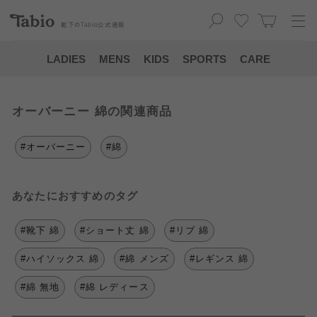
靴下の
Tabio
公式通販
LADIES
MENS
KIDS
SPORTS
CARE
オーバーニー 綿の関連商品
#オーバーニー
#綿
あなたにおすすめのタグ
#靴下 綿
#ショート丈 綿
#リブ 綿
#ハイソックス 綿
#綿 メンズ
#レギンス 綿
#綿 無地
#綿 レディース