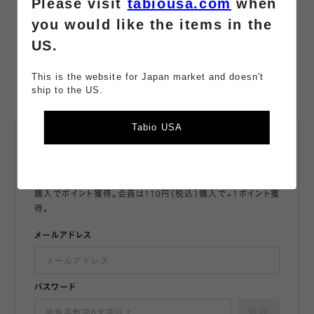
Please visit
tabiousa.com
when
#オーバーニー 19.0～21.0cm
you would like the items in the
US.
This is the website for Japan market and doesn't
ship to the US.
Tabio USA
会員登録・
メールマガジン登録
最新情報や限定クーポンをお届け。
購入でポイント獲得。会員は110円（税込）購入で+1ポイント獲
得。
メールアドレス
パスワード
登録