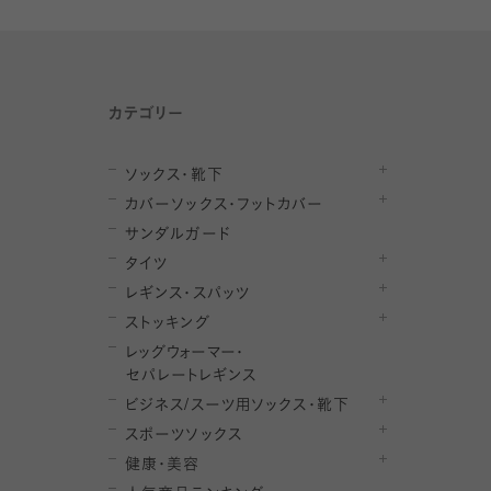
カテゴリー
ソックス・靴下
カバーソックス・フットカバー
サンダルガード
タイツ
レギンス・スパッツ
ストッキング
レ
ッ
グ
ウ
ォ
ー
マ
ー
・
セ
パレー
ト
レ
ギン
ス
ビジネス/スーツ用
ソックス・靴下
スポーツソックス
健康・美容