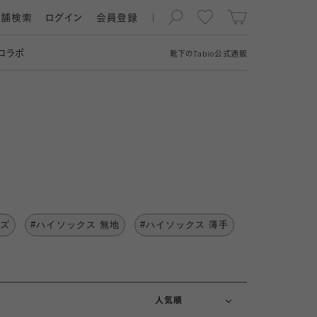
店舗検索
ログイン
会員登録
コラボ
靴下の
Tabio
公式通販
ッズ
#ハイソックス 無地
#ハイソックス 薄手
新着順
価格が安い順
価格が高い順
人気順