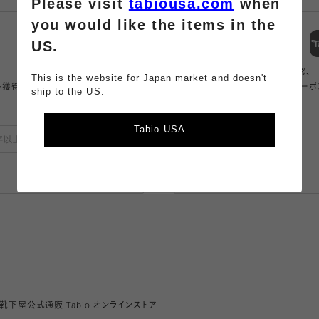
Please visit
tabiousa.com
when
you would like the items in the
スマートフォン
US.
アプリ
商品の購入、店舗の在庫確認、
This is the website for Japan market and doesn't
ト獲得。
アプリ限定のコンテンツやクーポ
ship to the US.
もらえるお得なアプリ。
Tabio USA
登録
詳しくみる
 靴下屋公式通販 Tabio オンラインストア