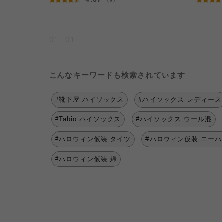
（6）
01
01
こんなキーワードも検索されています
#靴下屋 ハイソックス
#ハイソックス レディース
#Tabio ハイソックス
#ハイソックス ウール混
#ハロウィン仮装 タイツ
#ハロウィン仮装 ニー
#ハロウィン仮装 綿