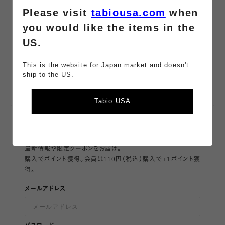
Please visit
tabiousa.com
when
#ハイソックス ハロウィン仮装
you would like the items in the
#ハロウィン仮装 スッキリ
#ハロウィン仮装 綿
US.
This is the website for Japan market and doesn't
ship to the US.
Tabio USA
会員登録・
メールマガジン登録
最新情報や限定クーポンをお届け。
購入でポイント獲得。会員は110円（税込）購入で+1ポイント獲
得。
メールアドレス