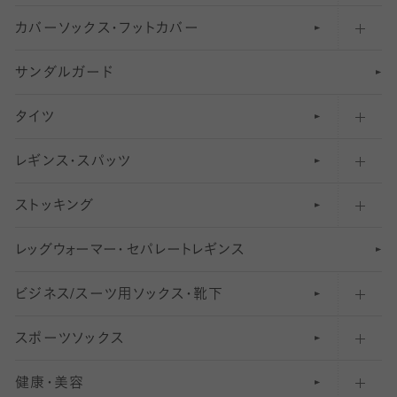
カバーソックス・フットカバー
五本指ソックス・靴下
サンダルガード
足袋ソックス・靴下
フットカバー・カバーソックス（深め）
タイツ
無地・プレーンソックス・靴下
フットカバー・カバーソックス（ふつう）
レギンス・スパッツ
柄ソックス・靴下
フットカバー・カバーソックス（浅め）
30
デニール以下のタイツ（薄手タイツ）
ストッキング
スニーカー（くるぶし）用ソックス
31
柄レギンス
〜40デニールタイツ
レ
ッ
アンクル・ショートソックス（くるぶし上）
41
無地レギンス
伝線しにくいストッキング
グ
ウ
〜60デニールタイツ
ォ
ー
マ
ー
・
セ
パレー
ト
レ
ギン
ス
ビジネス/スーツ用
クルーソックス（ふくらはぎ下）
61
レギンスパンツ（レギパン）
ショートストッキング
〜80デニールタイツ
ソックス・靴下
スポーツソックス
ハイソックス
81
マタニティレギンス
結婚式用ストッキング
匠シリーズ
〜110デニールタイツ
健康・美容
オーバーニー・ニーハイソックス
111
5
美脚ストッキング
フレッシャーズ向けソックス・靴下
ランニングソックス・靴下
分丈
〜210デニールタイツ
レギンス