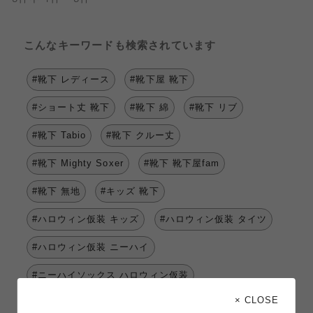
こんなキーワードも検索されています
#靴下 レディース
#靴下屋 靴下
#ショート丈 靴下
#靴下 綿
#靴下 リブ
#靴下 Tabio
#靴下 クルー丈
#靴下 Mighty Soxer
#靴下 靴下屋fam
#靴下 無地
#キッズ 靴下
#ハロウィン仮装 キッズ
#ハロウィン仮装 タイツ
#ハロウィン仮装 ニーハイ
#ニーハイソックス ハロウィン仮装
× CLOSE
#ハロウィン仮装 19.0～21.0cm