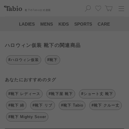
靴下の
Tabio
公式通販
LADIES
MENS
KIDS
SPORTS
CARE
ハロウィン仮装 靴下の関連商品
#ハロウィン仮装
#靴下
あなたにおすすめのタグ
#靴下 レディース
#靴下屋 靴下
#ショート丈 靴下
#靴下 綿
#靴下 リブ
#靴下 Tabio
#靴下 クルー丈
#靴下 Mighty Soxer