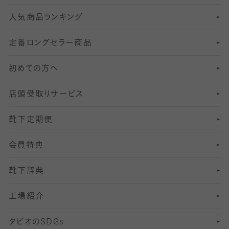
人気商品ランキング
211
6
オールスルーストッキング
冠婚葬祭向けソックス・靴下
ゴルフソックス・靴下
インナーソックス
分丈レギンス
デニールタイツ以上（防寒・厚手タイツ）
定番ロングセラー商品
7
スーツカジュアルソックス・靴下
サッカー・フットサル用ソックス
加圧・着圧ソックス
分丈
レギンス
初めての方へ
8
ロングホーズ
ヨガソックス・靴下
冷えとり靴下
分丈
レギンス
店頭受取りサービス
10
スポーツ用レッグウォーマー
着圧・加圧タイツ
分丈
レギンス
靴下定期便
12
SS
むくみ対策
分丈レギンス
サイズ（21～23cm）
会員特典
13
S
足の疲れ対策
サイズ（22～25cm）
分丈レギンス
靴下辞典
M
足の臭い対策
サイズ（25～27cm）
工場紹介
L
冷え対策
サイズ（27～29cm）
タビオの
SDGs
靴ずれ対策