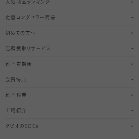
人気商品ランキング
211
6
オールスルーストッキング
冠婚葬祭向けソックス・靴下
ゴルフソックス・靴下
インナーソックス
分丈レギンス
デニールタイツ以上（防寒・厚手タイツ）
定番ロングセラー商品
7
スーツカジュアルソックス・靴下
サッカー・フットサル用ソックス
加圧・着圧ソックス
分丈
レギンス
初めての方へ
8
ロングホーズ
ヨガソックス・靴下
冷えとり靴下
分丈
レギンス
店頭受取りサービス
10
スポーツ用レッグウォーマー
着圧・加圧タイツ
分丈
レギンス
靴下定期便
12
SS
むくみ対策
分丈レギンス
サイズ（21～23cm）
会員特典
13
S
足の疲れ対策
サイズ（22～25cm）
分丈レギンス
靴下辞典
M
足の臭い対策
サイズ（25～27cm）
工場紹介
L
冷え対策
サイズ（27～29cm）
タビオの
SDGs
靴ずれ対策