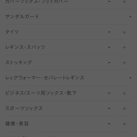
カバーソックス・フットカバー
五本指ソックス・靴下
サンダルガード
足袋ソックス・靴下
フットカバー・カバーソックス（深め）
タイツ
無地・プレーンソックス・靴下
フットカバー・カバーソックス（ふつう）
レギンス・スパッツ
柄ソックス・靴下
フットカバー・カバーソックス（浅め）
30
デニール以下のタイツ（薄手タイツ）
ストッキング
スニーカー（くるぶし）用ソックス
31
柄レギンス
〜40デニールタイツ
レ
ッ
アンクル・ショートソックス（くるぶし上）
41
無地レギンス
伝線しにくいストッキング
グ
ウ
〜60デニールタイツ
ォ
ー
マ
ー
・
セ
パレー
ト
レ
ギン
ス
ビジネス/スーツ用
クルーソックス（ふくらはぎ下）
61
レギンスパンツ（レギパン）
ショートストッキング
〜80デニールタイツ
ソックス・靴下
スポーツソックス
ハイソックス
81
マタニティレギンス
結婚式用ストッキング
匠シリーズ
〜110デニールタイツ
健康・美容
オーバーニー・ニーハイソックス
111
5
美脚ストッキング
フレッシャーズ向けソックス・靴下
ランニングソックス・靴下
分丈
〜210デニールタイツ
レギンス