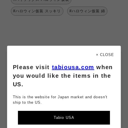
#ハロウィン仮装 スッキリ
#ハロウィン仮装 綿
× CLOSE
会員登録・
Please visit
tabiousa.com
when
メールマガジン登録
you would like the items in the
最新情報や限定クーポンをお届け。
US.
購入でポイント獲得。会員は110円（税込）購入で+1ポイント獲
得。
This is the website for Japan market and doesn't
メールアドレス
ship to the US.
Tabio USA
パスワード