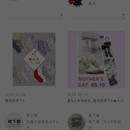
島店
2026.05.06
2026.05.06
母の日ギフト
足もとから贈る、母の日ギフト❤️👩🏻
靴下屋
靴下屋
武蔵小杉東急スクエ
靴下屋 ルミネ新宿
ア
店