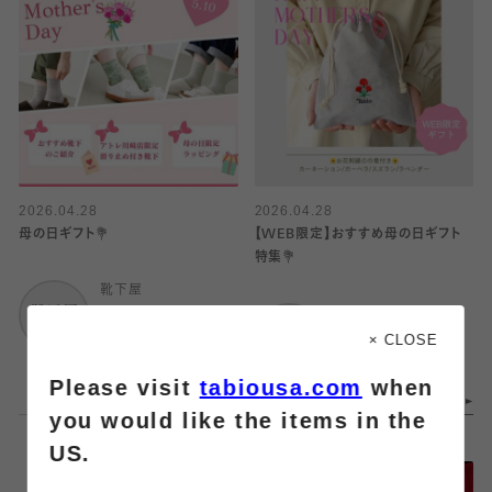
2026.04.28
2026.04.28
母の日ギフト💐
【WEB限定】おすすめ母の日ギフト
特集💐
靴下屋
アトレ川崎
靴下屋
アトレ大井町
× CLOSE
Please visit
tabiousa.com
when
you would like the items in the
US.