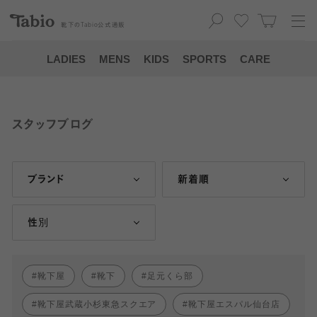
靴下の
Tabio
公式通販
LADIES
MENS
KIDS
SPORTS
CARE
スタッフブログ
ブランド
新着順
性別
靴下屋
靴下
足元くら部
靴下屋武蔵小杉東急スクエア
靴下屋エスパル仙台店