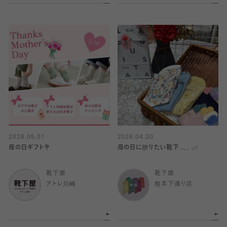
2026.05.01
2026.04.30
母の日ギフト💐
母の日に贈りたい靴下𓂃𓈒 𓂂𓏸
靴下屋
靴下屋
アトレ川崎
熊本下通り店