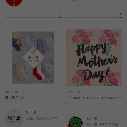
2026.05.07
2026.05.07
母の日ギフト
✨🌹HAPPY MOTHER'SDAY!!🌹
✨
靴下屋
武蔵小杉東急スクエ
靴下屋
ア
靴下屋 ゆめタウン徳